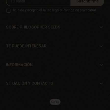
Suscribirme
He leído y acepto el
Aviso legal
y
Política de privacidad
SOBRE PHILOSOPHER SEEDS
Sobre Philosopher Seeds
Situación y Contacto
TE PUEDE INTERESAR
Distribuidores y tiendas
¿Dónde comprar?
Ofertas
INFORMACIÓN
Guía para principiantes
Gastos de envío
Regalos
Garantías y devoluciones
SITUACIÓN Y CONTACTO
Sistemas de pago
Philosopher Seeds
Política de devoluciones
c/ Llevant, 32
Política de cookies
Pol. Industrial Pont del Príncep