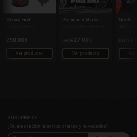
Wizard Fuel
Permanent Marker
Gorilla Z
WIZARD TREES
SEMILLAS PHILOSOPHER
SEMILLAS
27.00€
23
250.00€
Desde
Desde
Ver producto
Ver producto
Ver
SUSCRÍBETE
¿Quieres recibir nuestras ofertas y novedades?