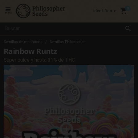
local_grocery_store
Identifícate
menu
search
Semillas de marihuana
Semillas Philosopher
Rainbow Runtz
Super dulce y hasta 31% de THC