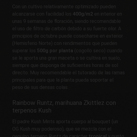
Con un cultivo relativamente optimizado pueden
alcanzarse con facilidad los
400g/m2
en interior en
unas 9 semanas de floración, siendo recomendable
el uso de filtro de carbón debido a su fuerte olor. A
principios de octubre puede cosecharse en exterior
(Hemisferio Norte) con rendimientos que pueden
superar los
500g por planta
(cogollo seco) cuando
se le aporta una gran maceta o se cultiva en suelo,
siempre que disponga de suficientes horas de sol
directo. Muy recomendable el tutorado de las ramas
principales para que la planta pueda soportar el
peso de sus densas colas.
Rainbow Runtz, marihuana Zkittlez con
terpenos Kush
El padre Kush Mints aporta cuerpo al bouquet (un
OG Kush muy poderoso), que se mezcla con el
genuíno terpeno Runtz de carácter
tropical
y punto