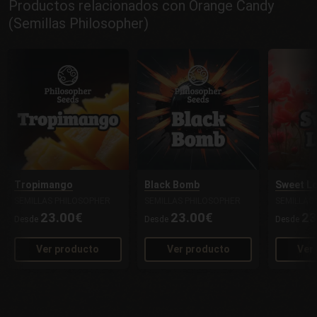
Productos relacionados con Orange Candy
(Semillas Philosopher)
Tropimango
Black Bomb
Sweet L
SEMILLAS PHILOSOPHER
SEMILLAS PHILOSOPHER
SEMILLAS
23.00€
23.00€
23
Desde
Desde
Desde
Ver producto
Ver producto
Ver