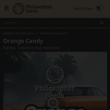
local_grocery_store
Identifícate
menu
search
Semillas de marihuana
Semillas Philosopher
Orange Candy
Naranja: Terpenos muy marcados