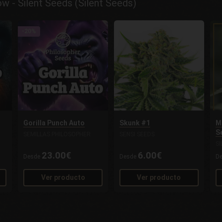
 - Silent Seeds (Silent Seeds)
-20%
Gorilla Punch Auto
Skunk #1
M
S
SEMILLAS PHILOSOPHER
SENSI SEEDS
S
23.00€
6.00€
Desde
Desde
D
Ver producto
Ver producto