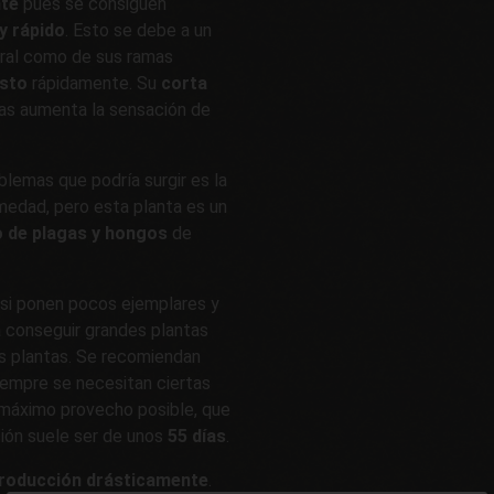
nte
pues se consiguen
y rápido
. Esto se debe a un
ntral como de sus ramas
usto
rápidamente. Su
corta
has aumenta la sensación de
blemas que podría surgir es la
edad, pero esta planta es un
po de plagas y hongos
de
 si ponen pocos ejemplares y
a conseguir grandes plantas
as plantas. Se recomiendan
iempre se necesitan ciertas
 máximo provecho posible, que
ción suele ser de unos
55 días
.
roducción drásticamente
.