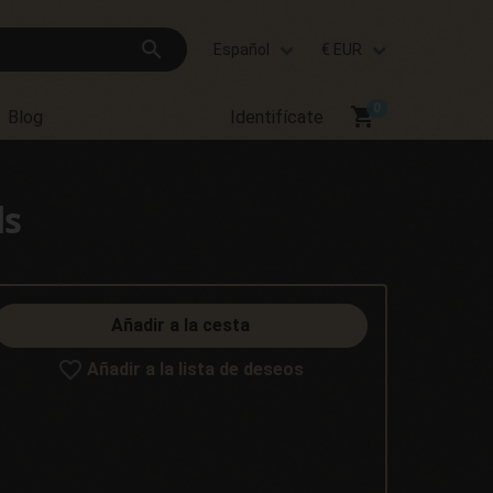
search
Español
€ EUR
shopping_cart
Blog
Identifícate
ds
Añadir a la cesta
Añadir a la lista de deseos