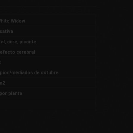
White Widow
sativa
ral, acre, picante
, efecto cerebral
s
ipios/mediados de octubre
m2
por planta