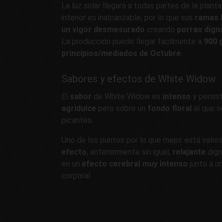
La luz solar llegará a todas partes de la plan
interior es inalcanzable, por lo que sus
ramas l
un vigor desmesurado
creando
porras dign
La producción puede llegar fácilmente a
900 
principios/mediados de Octubre
.
Sabores y efectos de White Widow
El
sabor
de White Widow es
intenso
y persis
agridulce
pero sobre un
fondo floral
al que s
picantes.
Uno de los puntos por lo que mejor está valo
efecto
, anteriormente sin igual,
relajante
dign
en un
efecto cerebral muy intenso
junto a u
corporal.