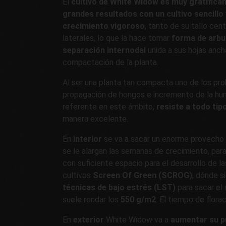
El
cultivo de White Widow es muy gratifica
grandes resultados con un cultivo sencillo 
crecimiento vigoroso
, tanto de su tallo ce
laterales, lo que la hace tomar
forma de arb
separación internodal
unida a sus hojas anc
compactación de la planta.
Al ser una planta tan compacta uno de los pro
propagación de hongos e incremento de la hum
referente en este ámbito,
resiste a todo ti
manera excelente.
En
interior
se va a sacar un enorme provecho
se le alargan las semanas de crecimiento, par
con suficiente espacio para el desarrollo de l
cultivos
Screen Of Green (SCROG)
, dónde s
técnicas de bajo estrés (LST)
para sacar el
suele rondar los
550 g/m2
. El tiempo de flora
En
exterior
White Widow va a
aumentar su p