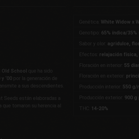
Genética:
White Widow x 
Genotipo:
65% índica/35% 
Sabor y olor:
agridulce, flo
Efectos:
relajación física
Floración en interior:
55 día
d Old School
que ha sido
Floración en exterior:
princ
 y ‘00
por la generación de
transmite a sus descendientes.
Producción interior:
550 g/
Producción exterior:
900 g 
ent Seeds están elaboradas a
ya que tomaron su herencia al
THC:
14-20%