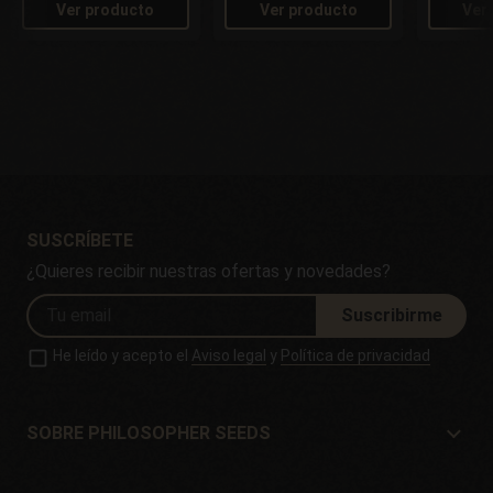
Ver producto
Ver producto
Ver
SUSCRÍBETE
¿Quieres recibir nuestras ofertas y novedades?
Suscribirme
He leído y acepto el
Aviso legal
y
Política de privacidad
SOBRE PHILOSOPHER SEEDS
Sobre Philosopher Seeds