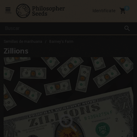
local_grocery_store
Identifícate
menu
search
Semillas de marihuana
Barney's Farm
Zillions