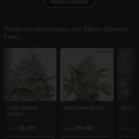
Nueva pregunta
Productos relacionados con Zillions (Barney's
Farm)
Gorilla Zkittlez
Auto Lemon Zkittle
Zkittlez 
Barney's
DUTCH PASSION
SILENT SE
BARNEY'S FARM
36.97€
39.95€
28
Desde
Desde
Desde