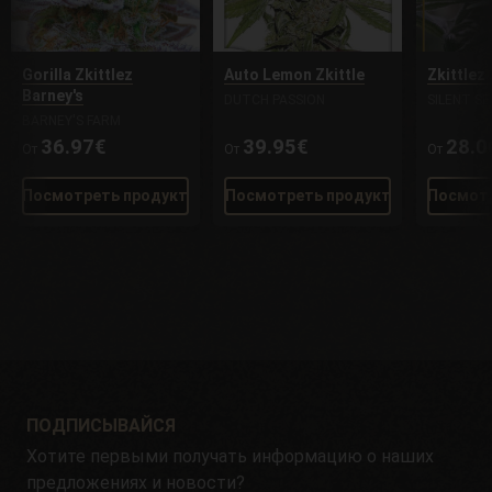
Gorilla Zkittlez
Auto Lemon Zkittle
Zkittlez 
Barney's
DUTCH PASSION
SILENT SE
BARNEY'S FARM
36.97€
39.95€
28.0
От
От
От
Посмотреть продукт
Посмотреть продукт
Посмотр
ПОДПИСЫВАЙСЯ
Хотите первыми получать информацию о наших
предложениях и новости?