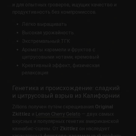
и для опытных гроверов, ищущих качество и
продуктивность без компромиссов.
Лёгко выращивать
Высокая урожайность
Экстремальный ТГК
Ароматы карамели и фруктов с
цитрусовыми нотами, кремовый
Креативный эффект, физическая
релаксация
Генетика и происхождение: сладкий
и цитрусовый взрыв из Калифорнии
Zillions получен путём скрещивания
Original
Zkittlez
и
Lemon Cherry Gelato
— двух самых
вкусных и популярных генетик американской
каннабис-сцены. От
Zkittlez
он наследует
характерный
фруктово-карамельный
профиль,