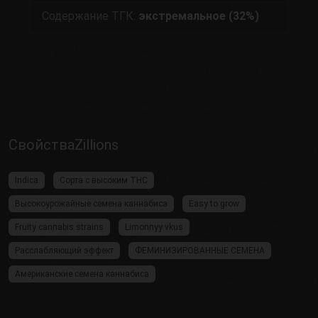
Содержание ТГК:
экстремальное (32%)
СвойстваZillions
Indica
Сорта с высоким THC
Высокоурожайные семена каннабиса
Easy to grow
Fruity cannabis strains
Limonnyy vkus
Расслабляющий эффект
ФЕМИНИЗИРОВАННЫЕ СЕМЕНА
Американские семена каннабиса