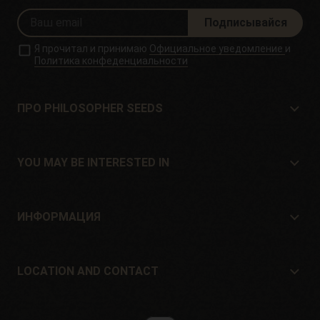
Подписывайся
Я прочитал и принимаю
Официальное уведомление
и
Политика конфеденциальности
ПРО PHILOSOPHER SEEDS
Про Philosopher Seeds
Расположение и контакт
YOU MAY BE INTERESTED IN
Дистрибьюторы и магазины
Где купить?
Offers
ИНФОРМАЦИЯ
Руководство для начинающих
Shipping cost
подарок
Guarantees and returns
LOCATION AND CONTACT
Payment method
Philosopher Seeds
Политика возврата
c/ Llevant, 32