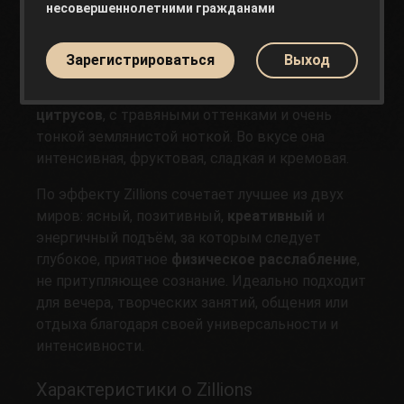
несовершеннолетними гражданами
Органолептический профиль Zillions —
настоящее наслаждение. Доминирующие
Зарегистрироваться
Выход
ароматы напоминают смесь
карамели
с
фруктами
, спелых лесных ягод и засахаренных
цитрусов
, с травяными оттенками и очень
тонкой землянистой ноткой. Во вкусе она
интенсивная, фруктовая, сладкая и кремовая.
По эффекту Zillions сочетает лучшее из двух
миров: ясный, позитивный,
креативный
и
энергичный подъём, за которым следует
глубокое, приятное
физическое расслабление
,
не притупляющее сознание. Идеально подходит
для вечера, творческих занятий, общения или
отдыха благодаря своей универсальности и
интенсивности.
Характеристики о Zillions