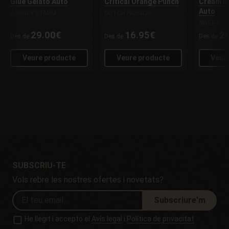
Glue Gelato Auto
Critical Orange Punch
Cream M
Auto
BARNEY'S FARM
DUTCH PASSION
SWEET SE
29.00€
16.95€
2
Des de
Des de
Des de
Veure producte
Veure producte
Veur
SUBSCRIU-TE
Vols rebre les nostres ofertes i novetats?
Subscriure'm
He llegit i accepto el
Avís legal
i
Política de privacitat