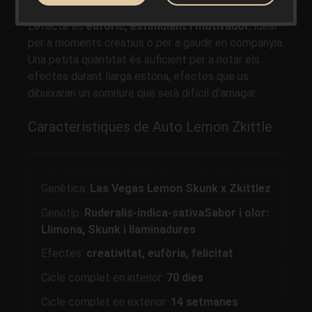
aromes i sabors únics i inimitables
L'efecte és
eufòric, estimulant i motivador
, ideal
per a moments creatius o per a gaudir en companyia.
Una petita quantitat és suficient per a notar els
efectes durant llarga estona, efectes que us
dibuixaran un somriure que serà difícil d'amagar.
Característiques de Auto Lemon Zkittle
Genètica:
Las Vegas Lemon Skunk x Zkittlez
Genotip:
Ruderalis-índica-sativaSabor i olor:
Llimona, Skunk i llaminadures
Efectes:
creativitat, eufòria, felicitat
Cicle complet en interior:
70 dies
Cicle complet en exterior:
14 setmanes