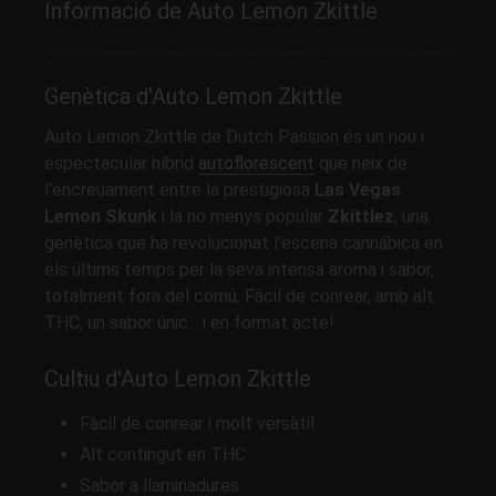
Informació de Auto Lemon Zkittle
Genètica d'Auto Lemon Zkittle
Auto Lemon Zkittle de Dutch Passion és un nou i
espectacular híbrid
autoflorescent
que neix de
l'encreuament entre la prestigiosa
Las Vegas
Lemon Skunk
i la no menys popular
Zkittlez
, una
genètica que ha revolucionat l'escena cannábica en
els últims temps per la seva intensa aroma i sabor,
totalment fora del comú. Fàcil de conrear, amb alt
THC, un sabor únic... i en format acte!
Cultiu d'Auto Lemon Zkittle
Fàcil de conrear i molt versàtil
Alt contingut en THC
Sabor a llaminadures