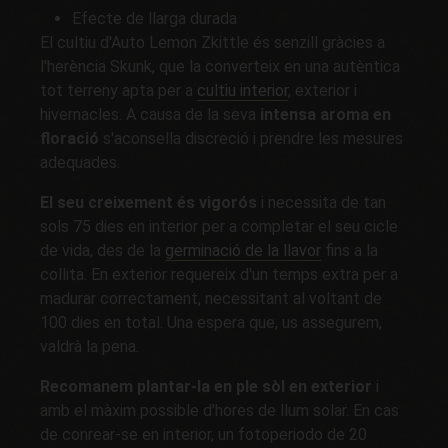
Efecte de llarga durada
El cultiu d'Auto Lemon Zkittle és senzill gràcies a
l'herència Skunk, que la converteix en una autèntica
tot terreny apta per a
cultiu interior
, exterior i
hivernacles. A causa de la seva
intensa aroma en
floració
s'aconsella discreció i prendre les mesures
adequades.
El seu creixement és vigorós
i necessita de tan
sols 75 dies en interior per a completar el seu cicle
de vida, des de la
germinació de la llavor
fins a la
collita. En exterior requereix d'un temps extra per a
madurar correctament, necessitant al voltant de
100 dies en total. Una espera que, us assegurem,
valdrà la pena.
Recomanem plantar-la en ple sòl en exterior
i
amb el màxim possible d'hores de llum solar. En cas
de conrear-se en interior, un fotoperiodo de 20