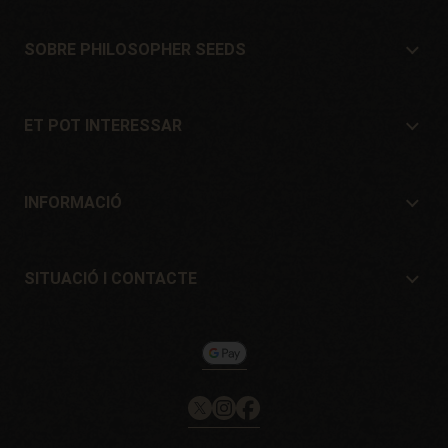
SOBRE PHILOSOPHER SEEDS
Sobre Philosopher Seeds
Situació i Contacte
ET POT INTERESSAR
Distribuïdors i botigues
On comprar?
Ofertes
INFORMACIÓ
Guia per a principiants
Despeses d'enviament
Regals
Garanties i devolucions
SITUACIÓ I CONTACTE
Sistemes de pagament
Philosopher Seeds
Política de devolucions
c/ Llevant, 32
Política de cookies
Pol. Industrial Pont del Príncep
17469 - Vilamalla (Girona, Spain)
Email: info@philosopherseeds.com
Tel.: +34 972 099 409