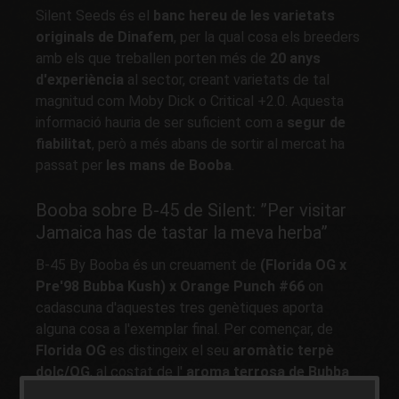
Silent Seeds és el
banc hereu de les varietats
originals de Dinafem
, per la qual cosa els breeders
amb els que treballen porten més de
20 anys
d'experiència
al sector, creant varietats de tal
magnitud com Moby Dick o Critical +2.0. Aquesta
informació hauria de ser suficient com a
segur de
fiabilitat
, però a més abans de sortir al mercat ha
passat per
les mans de Booba
.
Booba sobre B-45 de Silent: ”Per visitar
Jamaica has de tastar la meva herba”
B-45 By Booba és un creuament de
(Florida OG x
Pre'98 Bubba Kush) x Orange Punch #66
on
cadascuna d'aquestes tres genètiques aporta
alguna cosa a l'exemplar final. Per començar, de
Florida OG
es distingeix el seu
aromàtic terpè
dolç/OG
, al costat de l'
aroma terrosa de Bubba
Kush
i els matisos
cítrics d'Orange Punch #66
.