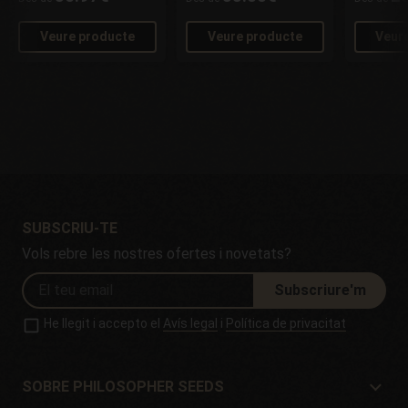
Veure producte
Veure producte
Veur
SUBSCRIU-TE
Vols rebre les nostres ofertes i novetats?
Subscriure'm
He llegit i accepto el
Avís legal
i
Política de privacitat
SOBRE PHILOSOPHER SEEDS