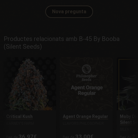
Nova pregunta
Productes relacionats amb B-45 By Booba
(Silent Seeds)
Critical Kush
Agent Orange Regular
Moby Dic
Silent S
BARNEY'S FARM
LLAVORS PHILOSOPHER
SILENT SE
36.97€
33.00€
2
Des de
Des de
Des de