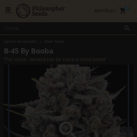
local_grocery_store
Identifica't
menu
search
Llavors de cannabis
Silent Seeds
B-45 By Booba
"Per visitar Jamaica has de tasta la meva herba"