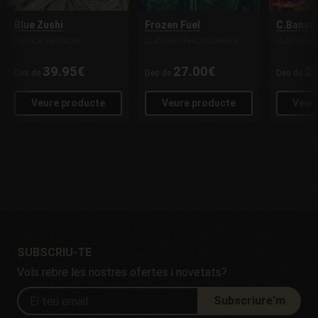
Blue Zushi
Frozen Fuel
C.Banan
DUTCH PASSION
LLAVORS PHILOSOPHER
LLAVORS 
39.95€
27.00€
2
Des de
Des de
Des de
Veure producte
Veure producte
Veur
SUBSCRIU-TE
Vols rebre les nostres ofertes i novetats?
Subscriure'm