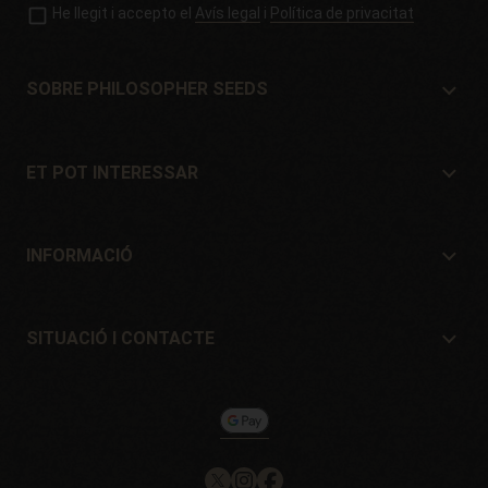
He llegit i accepto el
Avís legal
i
Política de privacitat
SOBRE PHILOSOPHER SEEDS
Sobre Philosopher Seeds
Situació i Contacte
ET POT INTERESSAR
Distribuïdors i botigues
On comprar?
Ofertes
INFORMACIÓ
Guia per a principiants
Despeses d'enviament
Regals
Garanties i devolucions
SITUACIÓ I CONTACTE
Sistemes de pagament
Philosopher Seeds
Política de devolucions
c/ Llevant, 32
Política de cookies
Pol. Industrial Pont del Príncep
17469 - Vilamalla (Girona, Spain)
Email: info@philosopherseeds.com