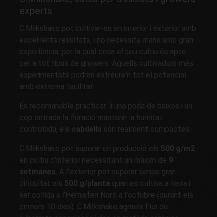
experts
C.Milkshake pot cultivar-se en interior i exterior amb
excel·lents resultats, i no necessita mans amb gran
experiència, per la qual cosa el seu cultiu és apte
per a tot tipus de growers. Aquells cultivadors més
experimentats podran extreure'n tot el potencial
amb extrema facilitat.
És recomanable practicar-li una poda de baixos i un
cop entrada la floració mantenir la humitat
controlada, els
cabdells
són realment compactes.
C.Milkshake pot superar en producció els
500 g/m2
en cultiu d'interior necessitant un màxim de
9
setmanes
. A l'exterior pot superar sense gran
dificultat els
500 g/planta
quan es cultiva a terra i
ser collida a l'Hemisferi Nord a l'octubre (durant els
primers 10 dies). C.Milkshake agraeix l´ús de