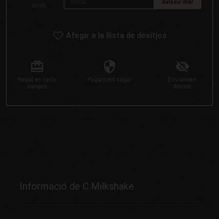
Aviseu-me!
stock.
Afegir a la llista de desitjos
Regal
en cada
Pagament
segur
Enviament
compra
discret
Informació de C.Milkshake