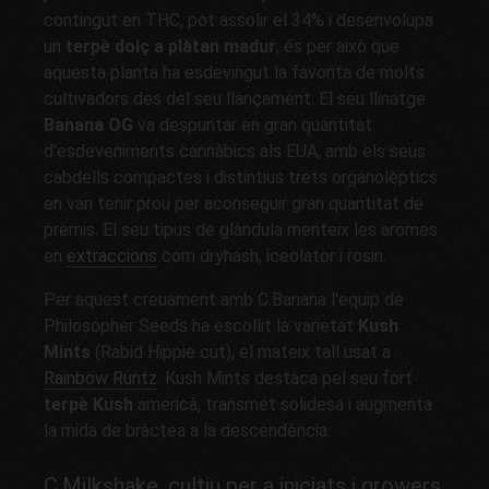
contingut en THC, pot assolir el 34% i desenvolupa
un
terpè dolç a plàtan madur
; és per això que
aquesta planta ha esdevingut la favorita de molts
cultivadors des del seu llançament. El seu llinatge
Banana OG
va despuntar en gran quantitat
d'esdeveniments cannàbics als EUA, amb els seus
cabdells compactes i distintius trets organolèptics
en van tenir prou per aconseguir gran quantitat de
premis. El seu tipus de glàndula menteix les aromes
en
extraccions
com dryhash, iceolator i rosin.
Per aquest creuament amb C.Banana l'equip de
Philosopher Seeds ha escollit la varietat
Kush
Mints
(Rabid Hippie cut), el mateix tall usat a
Rainbow Runtz
. Kush Mints destaca pel seu fort
terpè Kush
americà, transmet solidesa i augmenta
la mida de bràctea a la descendència.
C.Milkshake, cultiu per a iniciats i growers