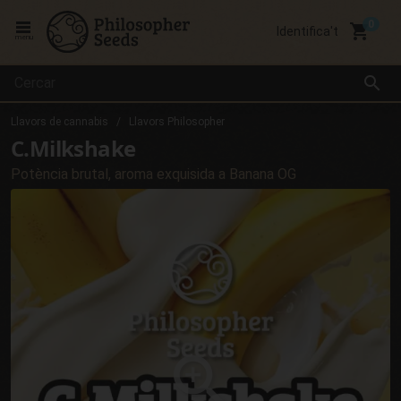
local_grocery_store
Identifica't
menu
search
Llavors de cannabis
Llavors Philosopher
C.Milkshake
Potència brutal, aroma exquisida a Banana OG