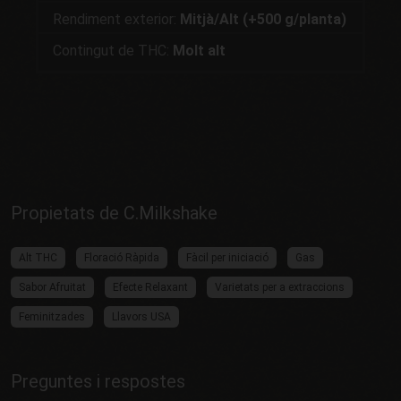
Rendiment exterior:
Mitjà/Alt (+500 g/planta)
Contingut de THC:
Molt alt
Propietats de C.Milkshake
Alt THC
Floració Ràpida
Fàcil per iniciació
Gas
Sabor Afruitat
Efecte Relaxant
Varietats per a extraccions
Feminitzades
Llavors USA
Preguntes i respostes