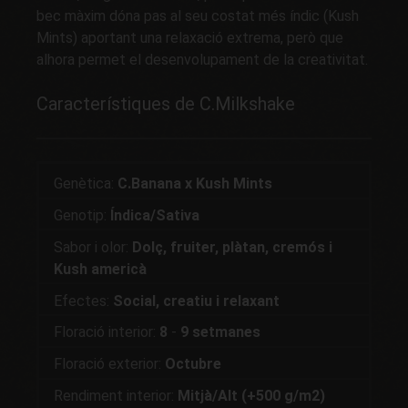
bec màxim dóna pas al seu costat més índic (Kush
Mints) aportant una relaxació extrema, però que
alhora permet el desenvolupament de la creativitat.
Característiques de C.Milkshake
Genètica:
C.Banana x Kush Mints
Genotip:
Índica/Sativa
Sabor i olor:
Dolç, fruiter, plàtan, cremós i
Kush americà
Efectes:
Social, creatiu i relaxant
Floració interior:
8
-
9 setmanes
Floració exterior:
Octubre
Rendiment interior:
Mitjà/Alt (+500 g/m2)