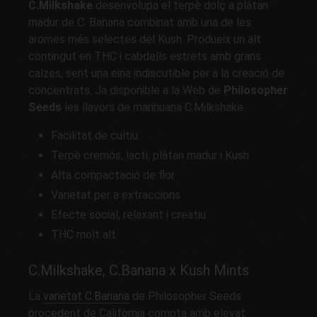
C.Milkshake
desenvolupa el terpè dolç a plàtan
madur de C. Banana combinat amb una de les
aromes més selectes del Kush. Produeix un alt
contingut en THC i cabdells estrets amb grans
calzes, sent una eina indiscutible per a la creació de
concentrats. Ja disponible a la Web de
Philosopher
Seeds
les llavors de marihuana C.Milkshake.
Facilitat de cultiu
Terpè cremós, lacti, plàtan madur i Kush
Alta compactació de flor
Varietat per a extraccions
Efecte social, relaxant i creatiu
THC molt alt
C.Milkshake, C.Banana x Kush Mints
La
varietat
C.Banana
de Philosopher Seeds
procedent de Califòrnia compta amb elevat