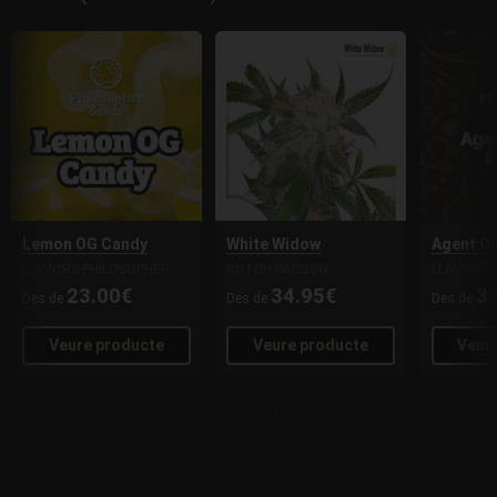
Lemon OG Candy
White Widow
Agent Or
LLAVORS PHILOSOPHER
DUTCH PASSION
LLAVORS 
23.00€
34.95€
3
Des de
Des de
Des de
Veure producte
Veure producte
Veur