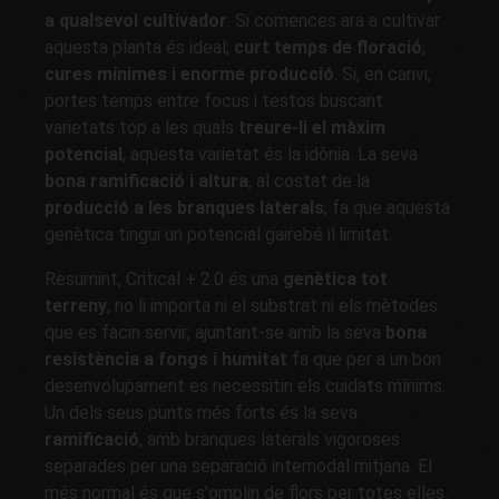
a qualsevol cultivador
. Si comences ara a cultivar
aquesta planta és ideal;
curt temps de floració
,
cures mínimes i enorme producció
. Si, en canvi,
portes temps entre focus i testos buscant
varietats top a les quals
treure-li el màxim
potencial
, aquesta varietat és la idònia. La seva
bona ramificació i altura
, al costat de la
producció a les branques laterals
, fa que aquesta
genètica tingui un potencial gairebé il·limitat.
Resumint, Critical + 2.0 és una
genètica tot
terreny
, no li importa ni el substrat ni els mètodes
que es facin servir; ajuntant-se amb la seva
bona
resistència a fongs i humitat
fa que per a un bon
desenvolupament es necessitin els cuidats mínims.
Un dels seus punts més forts és la seva
ramificació
, amb branques laterals vigoroses
separades per una separació internodal mitjana. El
més normal és que s'omplin de flors per totes elles.