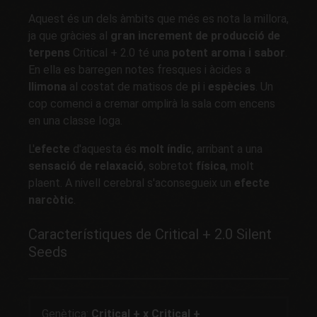
Aquest és un dels àmbits que més es nota la millora,
ja que gràcies al
gran increment de producció de
terpens
Critical + 2.0 té una
potent aroma i sabor
.
En ella es barregen notes fresques i àcides a
llimona
al costat de matisos de
pi
i
espècies
. Un
cop comenci a cremar omplirà la sala com encens
en una classe Ioga.
L'
efecte
d'aquesta és
molt índic
, arribant a una
sensació de relaxació
, sobretot
física
, molt
plaent. A nivell cerebral s'aconsegueix un
efecte
narcòtic
.
Característiques de Critical + 2.0 Silent
Seeds
Genètica:
Critical + x Critical +