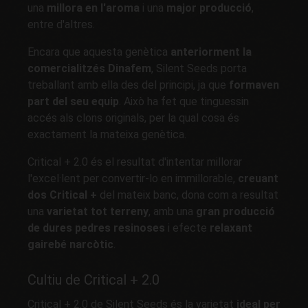
una
millora en l'aroma
i una
major producció
,
entre d'altres.
Encara que aquesta genètica
anteriorment la
comercialitzés Dinafem
, Silent Seeds porta
treballant amb ella des del principi, ja que
formaven
part del seu equip
. Això ha fet que tinguessin
accés als clons originals, per la qual cosa és
exactament la mateixa genètica.
Critical + 2.0 és el resultat d'intentar millorar
l'excel·lent per convertir-lo en immillorable,
creuant
dos Critical +
del mateix banc, dona com a resultat
una
varietat tot terreny
, amb una
gran producció
de dures pedres resinoses
i efecte
relaxant
gairebé narcòtic
.
Cultiu de Critical + 2.0
Critical + 2.0 de Silent Seeds és la varietat
ideal per