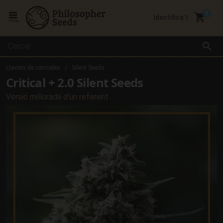
local_grocery_store
Identifica't
menu
search
Llavors de cannabis
Silent Seeds
Critical + 2.0 Silent Seeds
Versió millorada d'un referent