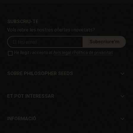
SUBSCRIU-TE
Vols rebre les nostres ofertes i novetats?
Subscriure'm
He llegit i accepto el
Avís legal
i
Política de privacitat
SOBRE PHILOSOPHER SEEDS
Sobre Philosopher Seeds
Situació i Contacte
ET POT INTERESSAR
Distribuïdors i botigues
On comprar?
Ofertes
INFORMACIÓ
Guia per a principiants
Despeses d'enviament
Regals