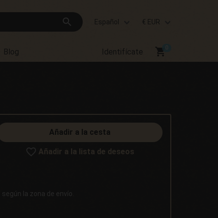
search
Español
€ EUR
shopping_cart
Blog
Identifícate
Añadir a la cesta
Añadir a la lista de deseos
d según la zona de envío.