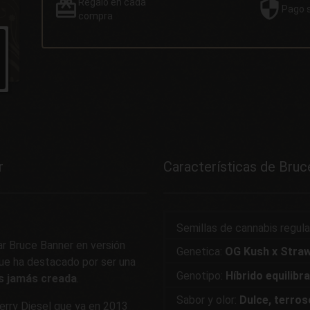
Regalo
en cada
Pago
compra
r
Características de Bruc
Semillas de cannabis regul
r Bruce Banner en versión
Genetica:
OG Kush x Straw
que ha destacado por ser una
Genotipo:
Híbrido equilibr
s jamás creada
.
Sabor y olor:
Dulce, terros
rry Diesel que ya en 2013