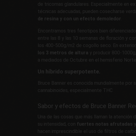
de tricomas glandulares. Especialmente en exte
técnicas adecuadas, pueden cosecharse ver
de resina y con un efecto demoledor
.
Encontramos tres fenotipos bien diferenciad
entre las 8 y las 10 semanas de floración y co
los 400-500g/m2 de cogollo seco. En exterior
los 3 metros de altura
y producir 800-1000g,
a mediados de Octubre en el hemisferio Norte
Un híbrido superpotente.
Bruce Banner es conocida mundialmente por s
cannabinoides, especialmente THC
Sabor y efectos de Bruce Banner Re
Una de las cosas que más llaman la atención 
su intensidad, con
fuertes notas afrutadas y
hacen imprescindible el uso de filtros de carb