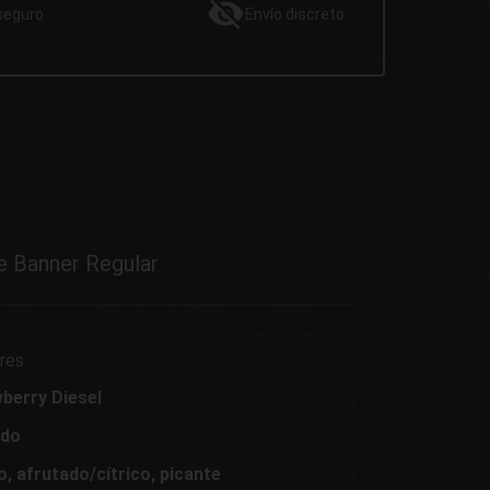
seguro
Envío
discreto
e Banner Regular
ares
berry Diesel
ado
o, afrutado/cítrico, picante