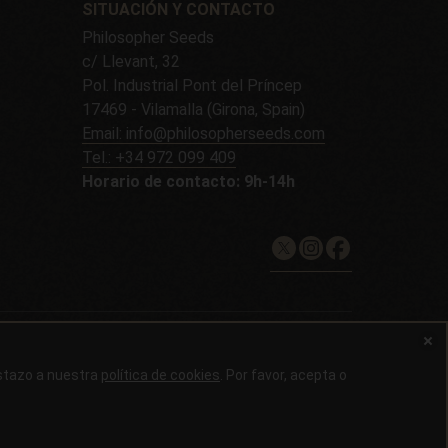
SITUACIÓN Y CONTACTO
Philosopher Seeds
c/ Llevant, 32
Pol. Industrial Pont del Príncep
17469 - Vilamalla (Girona, Spain)
Email: info@philosopherseeds.com
Tel.: +34 972 099 409
Horario de contacto: 9h-14h
ivacidad
istazo a nuestra
política de cookies
. Por favor, acepta o
ación no es legal las semillas solamente se pueden comprar como
rven para tratar ni curar enfermedades. Consulte siempre a su
plicables antes de realizar un pedido.