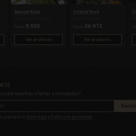
Special Kush
Critical Kush
C
ROYAL QUEEN SEEDS
BARNEY'S FARM
S
9.50€
36.97€
Desde
Desde
D
Ver producto
Ver producto
BETE
 recibir nuestras ofertas y novedades?
Suscr
do y acepto el
Aviso legal
y
Política de privacidad