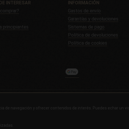
DE INTERESAR
INFORMACIÓN
comprar?
Gastos de envío
Garantías y devoluciones
a principiantes
Sistemas de pago
Política de devoluciones
Política de cookies
/ 2026 -
Alchimiaweb, S.L.
· CIF: B-17664368 ·
Aviso legal
·
Política de pr
ncia de navegación y ofrecer contenidos de interés. Puedes echar un v
 de países. Infórmate antes de efectuar tu compra. En los países en que su germin
olecciones genéticas. Los productos que contienen CBD no son medicamentos ni si
 responsabilidad del comprador asegurarse de cumplir con todas las leyes locales a
lizadas.