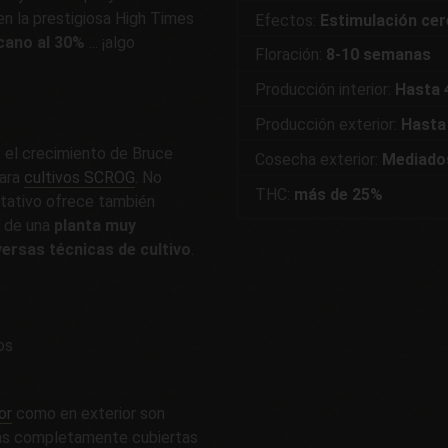
n la prestigiosa High Times
Efectos:
Estimulación cere
cano al 30%
... ¡algo
Floración:
8-10 semanas
Producción interior:
Hasta 
Producción exterior:
Hasta
, el crecimiento de Bruce
Cosecha exterior:
Mediado
para
cultivos SCROG
. No
THC:
más de 25%
etativo ofrece también
í de una
planta muy
versas técnicas de cultivo
.
os
or
como en exterior son
tas completamente cubiertas