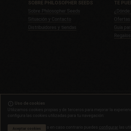
SOBRE PHILOSOPHER SEEDS
TE PUE
Sobre Philosopher Seeds
¿Dónde 
Situación y Contacto
Ofertas
Distribuidores y tiendas
Guía par
Regalos
© 2008 
error_outline
Uso de cookies
Utilizamos cookies propias y de terceros para mejorar la experie
La germinación de semillas de cannabis es ilegal en la mayoría
configura las cookies utilizadas para tu navegación:
souvenir, para alimentación de pájaros o como reserva para c
propio médico antes de consumirlo. Es
o en caso contrario puedes
configurar
las uti
Aceptar cookies