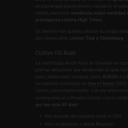
extraordinaria planta pronto conquistó el cora
mundo, hasta ser
nombrada mejor variedad de
prestigiosa revista High Times
.
En Dinafem han querido ofrecer su propia versi
dos clones élite:
Lemon Thai y Chemdawg
.
Cultivo OG Kush
La morfología de OG Kush de Dinafem es típic
plantas arbustivas que desarrollan un gran nú
pues, idónea para técnicas como
SCROG o L
excelentes resultados en
Sea of Green
(SOG) 
clones como planta madre. Con una altura media
recompensa al cultivador interior con un ren
¡en tan solo 55 días!
Una leyenda del cannabis made in USA
Alto rendimiento y rápida floración