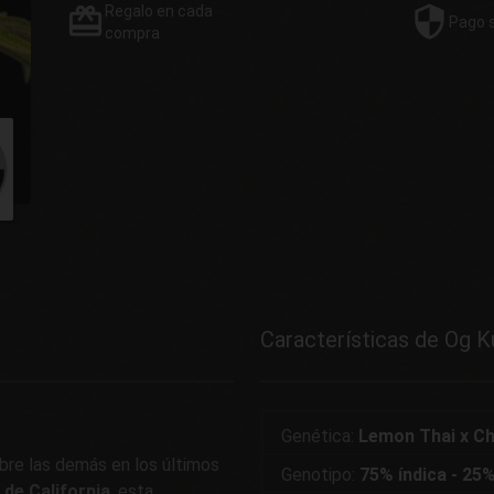
Regalo
en cada
Pago
compra
Características de Og K
Genética:
Lemon Thai x 
bre las demás en los últimos
Genotipo:
75% índica - 25%
 de California
, esta