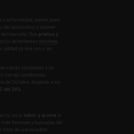
a o enfermedad, siendo pues
 del autocultivo y quieren
s del mercado. Sus
prietos y
rtos de brillantes
tricomas
,
 calidad ya sea con o sin
 en climas templados y en
ra con las condiciones
os de Octubre, llegando a los
C del 24%
.
ecto, es el
sabor y aroma
lo
s más famosas y buscadas del
 trata de una increíble