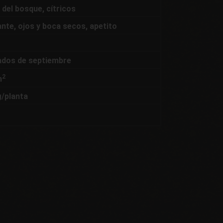
 del bosque, cítricos
ante, ojos y boca secos, apetito
ados de septiembre
2
m
g/planta