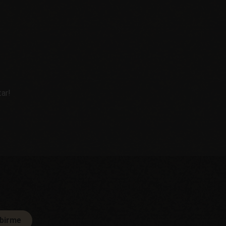
ar!
ibirme