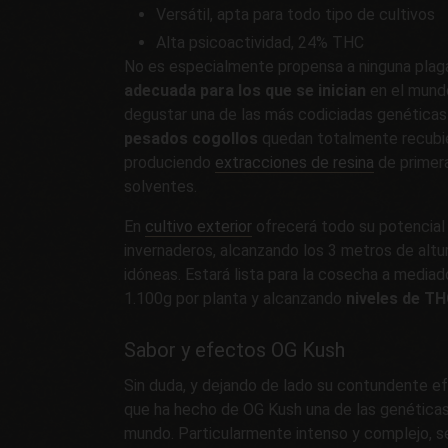
Versátil, apta para todo tipo de cultivos
Alta psicoactividad, 24% THC
No es especialmente propensa a ninguna plag
adecuada para los que se inician
en el mundo
degustar una de las más codiciadas genética
pesados cogollos
quedan totalmente recubie
produciendo
extracciones de resina
de primera
solventes.
En
cultivo exterior
ofrecerá todo su potencial
invernaderos, alcanzando los 3 metros de altu
idóneas. Estará lista para la cosecha a mediad
1.100g por planta y alcanzando
niveles de TH
Sabor y efectos OG Kush
Sin duda, y dejando de lado su contundente ef
que ha hecho de OG Kush una de las genética
mundo. Particularmente intenso y complejo, se