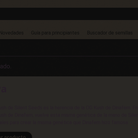
Novedades
Guía para principiantes
Buscador de semillas
ado.
va
sh de Silent Seeds es la herencia de la OG Kush de Dinafem. F
sh de Dinafem, vuelve esta misma genética de la mano de Sile
nales para crear la misma genética que Dinafem hizo famosa.
er producto