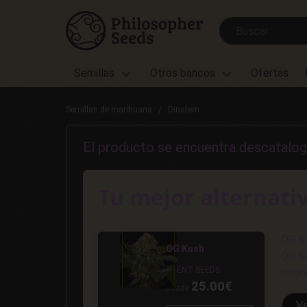
Semillas
Otros bancos
Ofertas
Semillas de marihuana
Dinafem
El producto se encuentra descatalog
Tu mejor alternati
OG Ku
OG Kush
OG Ku
SILENT SEEDS
origi
25.00€
Desde
V