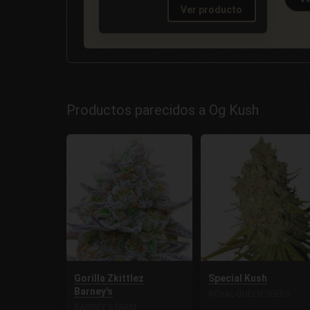
Ver producto
Productos parecidos a Og Kush
Gorilla Zkittlez
Special Kush
Barney's
ROYAL QUEEN SEEDS
BARNEY'S FARM