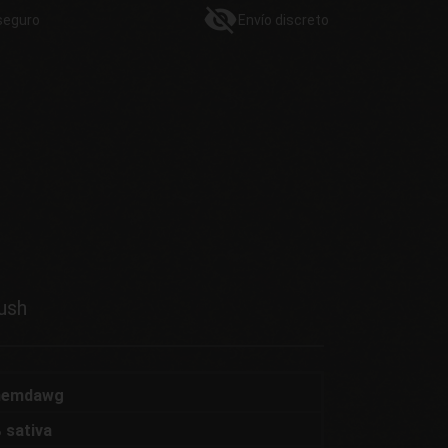
seguro
Envío
discreto
ush
Chemdawg
 sativa