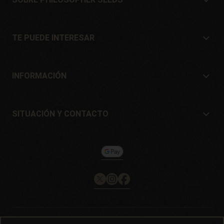
Sobre Philosopher Seeds
Situación y Contacto
TE PUEDE INTERESAR
Distribuidores y tiendas
¿Dónde comprar?
Ofertas
INFORMACIÓN
Guía para principiantes
Gastos de envío
Regalos
Garantías y devoluciones
SITUACIÓN Y CONTACTO
Sistemas de pago
Philosopher Seeds
Política de devoluciones
c/ Llevant, 32
Política de cookies
Pol. Industrial Pont del Príncep
17469 - Vilamalla (Girona, Spain)
Email: info@philosopherseeds.com
Tel.: +34 972 099 409
Horario de contacto: 9h-14h