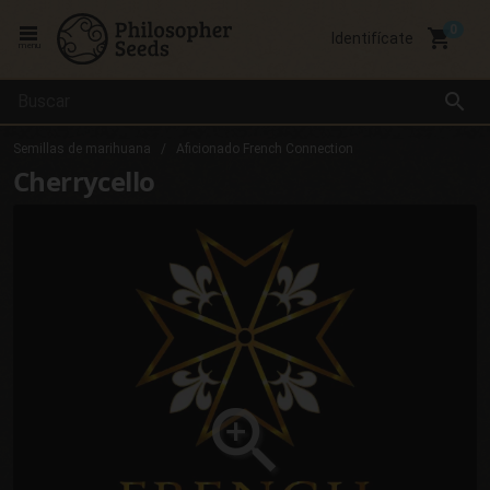
local_grocery_store
Identifícate
menu
search
Semillas de marihuana
Aficionado French Connection
Cherrycello