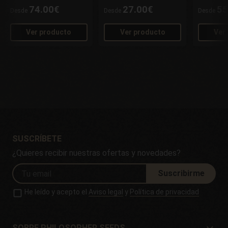
74.00€
27.00€
55
Desde
Desde
Desde
Ver producto
Ver producto
Ver
SUSCRÍBETE
¿Quieres recibir nuestras ofertas y novedades?
Suscribirme
He leído y acepto el
Aviso legal
y
Política de privacidad
SOBRE PHILOSOPHER SEEDS