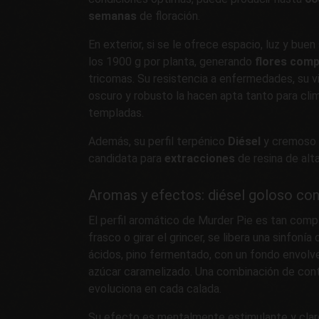
semanas
de floración.
En exterior, si se le ofrece espacio, luz y bue
los 1900 g por planta, generando
flores com
tricomas. Su resistencia a enfermedades, su vi
oscuro y robusto la hacen apta tanto para cl
templadas.
Además, su perfil terpénico
Diésel
y cremoso l
candidata para
extracciones
de resina de alta
Aromas y efectos: diésel goloso con
El perfil aromático de Murder Pie es tan compl
frasco o girar el grincer, se libera una sinfonía
ácidos, pino fermentado, con un fondo envol
azúcar caramelizado. Una combinación de cont
evoluciona en cada calada.
Su efecto es mentalmente estimulante y claro