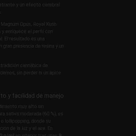
etrante y un efecto cerebral
.
de Magnum Opus, Royal Kush
y enriquece el perfil con
l. El resultado es una
n gran presencia de resina y un
 tradición cannábica de
dernos, sin perder ni un ápice
to y facilidad de manejo
dimiento muy alto sin
ra sativa moderada (60 %), es
 o lollipopping, donde su
ión de la luz y el aire. En
0 g/m²
en interior tras unas
9