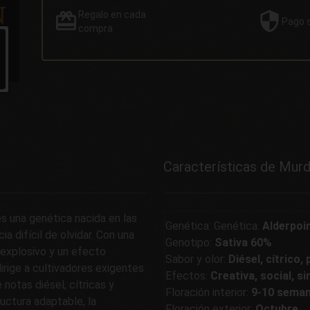
Regalo
en cada
Pago
compra
Características de Murd
s una genética nacida en las
Genética: Genética:
Alderpoin
a difícil de olvidar. Con una
Genotipo:
Sativa 60%
 explosivo y un efecto
Sabor y olor:
Diésel, cítrico, p
dirige a cultivadores exigentes
Efectos:
Creativa, social, si
notas diésel, cítricas y
Floración interior:
9-10 sema
ructura adaptable, la
Floración exterior:
Octubre