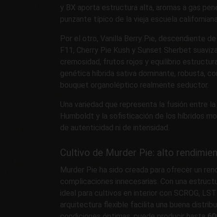
y BX aporta estructura alta, aromas a gas pen
punzante típico de la vieja escuela californiana
Por el otro, Vanilla Berry Pie, descendiente 
F11, Cherry Pie Kush y Sunset Sherbet suaviza 
cremosidad, frutos rojos y equilibrio estructura
genética híbrida sativa dominante, robusta, co
bouquet organoléptico realmente seductor.
Una variedad que representa la fusión entre la
Humboldt y la sofisticación de los híbridos mo
de autenticidad ni de intensidad.
Cultivo de Murder Pie: alto rendimien
Murder Pie ha sido creada para ofrecer un ren
complicaciones innecesarias. Con una estructu
ideal para cultivos en interior con SCROG, LST
arquitectura flexible facilita una buena distribuc
condiciones óptimas, puede producir hasta
60