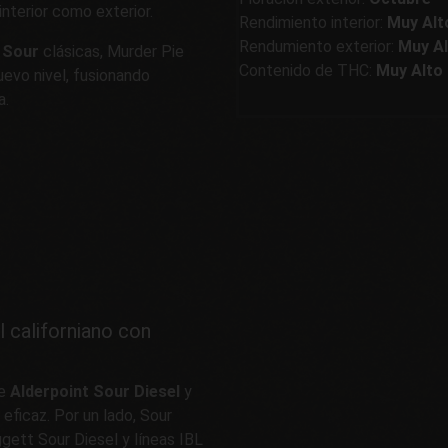
nterior como exterior.
Rendimiento interior:
Muy Alt
Rendumiento exterior:
Muy Al
s
Sour
clásicas, Murder Pie
Contenido de THC:
Muy Alto
uevo nivel, fusionando
a.
l californiano con
re
Alderpoint Sour Diesel
y
 eficaz. Por un lado, Sour
gett Sour Diesel y líneas IBL