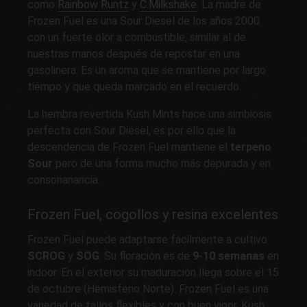
como
Rainbow Runtz
y
C.Milkshake
. La madre de
Frozen Fuel es una Sour Diesel de los años 2000
con un fuerte olor a combustible, similar al de
nuestras manos después de repostar en una
gasolinera. Es un aroma que se mantiene por largo
tiempo y que queda marcado en el recuerdo.
La hembra revertida Kush Mints hace una simbiosis
perfecta con Sour Diesel, es por ello que la
descendencia de Frozen Fuel mantiene el
terpeno
Sour
pero de una forma mucho más depurada y en
consonanancia.
Frozen Fuel, cogollos y resina excelentes
Frozen Fuel puede adaptarse fácilmente a cultivo
SCROG
y
SOG
. Su floración es de
9-10 semanas
en
indoor. En el exterior su maduración llega sobre el 15
de octubre (Hemisferio Norte). Frozen Fuel es una
variedad de tallos flexibles y con buen vigor, Kush