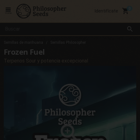
local_grocery_store
Identifícate
menu
search
Semillas de marihuana
Semillas Philosopher
Frozen Fuel
Terpenos Sour y potencia excepcional