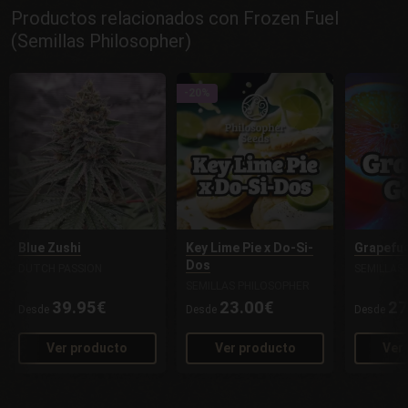
Productos relacionados con Frozen Fuel
(Semillas Philosopher)
-20%
Blue Zushi
Key Lime Pie x Do-Si-
Grapefue
Dos
DUTCH PASSION
SEMILLAS
SEMILLAS PHILOSOPHER
39.95€
23.00€
27
Desde
Desde
Desde
Ver producto
Ver producto
Ver