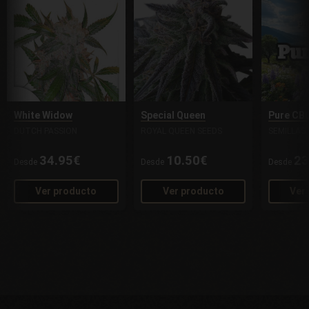
White Widow
Special Queen
Pure CB
DUTCH PASSION
ROYAL QUEEN SEEDS
SEMILLAS
34.95€
10.50€
23
Desde
Desde
Desde
Ver producto
Ver producto
Ver