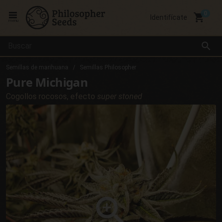
local_grocery_store
Identifícate
menu
search
Semillas de marihuana
Semillas Philosopher
Pure Michigan
Cogollos rocosos, efecto
super stoned