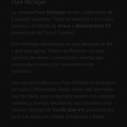
Pure Michigan
La variedad
Pure Michigan
es una colaboración de
2 grandes criadores, ThugPug Genetics y 3rd Coast
Genetics, un híbrido de
Oreoz
y
Mendobreath F2
(pariente de Girl Scout Cookies).
Pure Michigan destaca por su gran densidad de flor
y gran
bag appeal
. Finaliza su floración con gran
cantidad de resina y coloraciones violetas que
sorprenden incluso a los cultivadores más
veteranos.
Con una selección como Pure Michigan en la reserva
del banco, Philosopher Seeds tenía claro que había
que hibridarlo, pero no bastaba hacerlo con cualquier
variedad, y la mejor decisión ha sido cruzarla con el
famoso fenotipo de
Gorilla Glue #4
, una planta que
está a la altura por calidad, producción y resina.