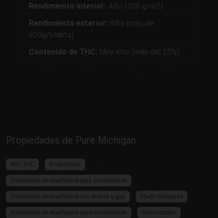
Rendimiento interior:
Alto (500 g/m2)
Rendimiento exterior:
Alto (más de
600g/planta)
Contenido de THC:
Muy alto (más del 25%)
Propiedades de Pure Michigan
Alto THC
Productivas
Variedades de marihuana para principiantes
Variedades de marihuana con aroma a gas
Efecto Relajante
Variedades de marihuana para extracciones
Feminizadas