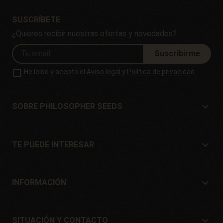
SUSCRÍBETE
¿Quieres recibir nuestras ofertas y novedades?
Suscribirme
He leído y acepto el
Aviso legal
y
Política de privacidad
SOBRE PHILOSOPHER SEEDS
Sobre Philosopher Seeds
Situación y Contacto
TE PUEDE INTERESAR
Distribuidores y tiendas
¿Dónde comprar?
Ofertas
INFORMACIÓN
Guía para principiantes
Gastos de envío
Regalos
Garantías y devoluciones
SITUACIÓN Y CONTACTO