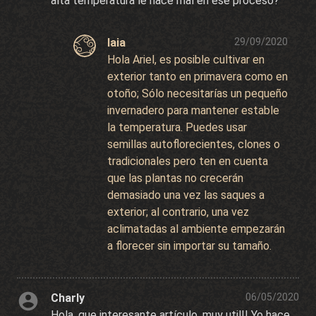
alta temperatura le hace mal en ese proceso?
laia
29/09/2020
Hola Ariel, es posible cultivar en
exterior tanto en primavera como en
otoño; Sólo necesitarías un pequeño
invernadero para mantener estable
la temperatura. Puedes usar
semillas autoflorecientes, clones o
tradicionales pero ten en cuenta
que las plantas no crecerán
demasiado una vez las saques a
exterior; al contrario, una vez
aclimatadas al ambiente empezarán
a florecer sin importar su tamaño.
Charly
06/05/2020
Hola, que interesante artículo, muy util!! Yo hace