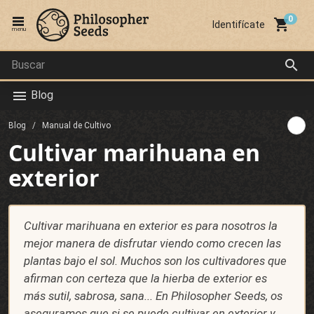
local_grocery_store
Identifícate
menu
search
Blog
menu
Blog
Manual de Cultivo
Cultivar marihuana en
exterior
Cultivar marihuana en exterior es para nosotros la
mejor manera de disfrutar viendo como crecen las
plantas bajo el sol. Muchos son los cultivadores que
afirman con certeza que la hierba de exterior es
más sutil, sabrosa, sana... En Philosopher Seeds, os
aseguramos que si se puede cultivar en exterior y