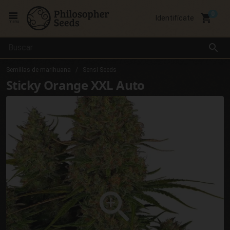
local_grocery_store
Identifícate
menu
search
Semillas de marihuana
Sensi Seeds
Sticky Orange XXL Auto