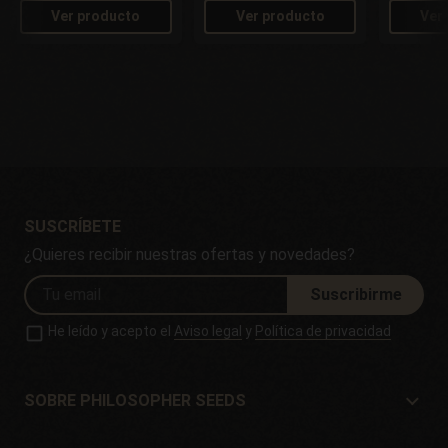
Ver producto
Ver producto
Ver
SUSCRÍBETE
¿Quieres recibir nuestras ofertas y novedades?
Suscribirme
He leído y acepto el
Aviso legal
y
Política de privacidad
SOBRE PHILOSOPHER SEEDS
Sobre Philosopher Seeds