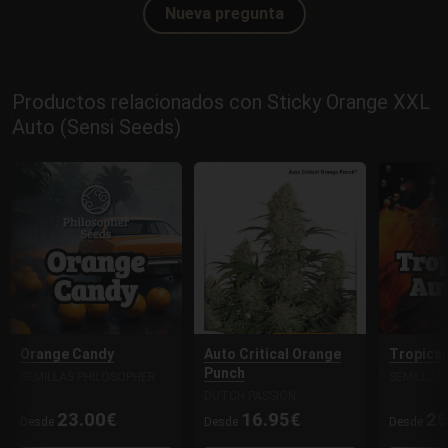
Nueva pregunta
Productos relacionados con Sticky Orange XXL
Auto (Sensi Seeds)
Orange Candy
Auto Critical Orange
Tropican
Punch
SEMILLAS PHILOSOPHER
SEMILLAS
DUTCH PASSION
23.00€
16.95€
25
Desde
Desde
Desde