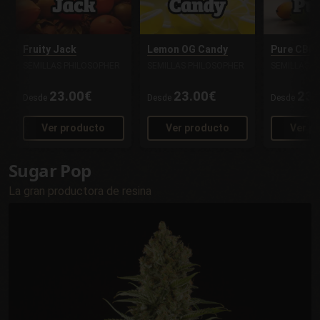
Fruity Jack
Lemon OG Candy
Pure CBD
SEMILLAS PHILOSOPHER
SEMILLAS PHILOSOPHER
SEMILLAS P
23.00€
23.00€
23.
Desde
Desde
Desde
Ver producto
Ver producto
Ver p
Sugar Pop
La gran productora de resina