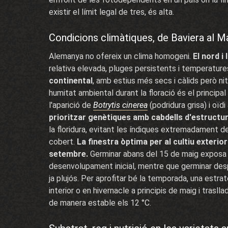
existir el límit legal de tres, és alta.
Condicions climàtiques, de Baviera al M
Alemanya no ofereix un clima homogeni.
El nord i
relativa elevada, pluges persistents i temperatu
continental
, amb estius més secs i càlids però nit
humitat ambiental durant la floració és el principal
l'aparició de
Botrytis cinerea
(podridura grisa) i oï
prioritzar genètiques amb cabdells d'estructur
la floridura, evitant les índiques extremadament d
cobert.
La finestra òptima per al cultiu exterior
setembre.
Germinar abans del 15 de maig exposa le
desenvolupament inicial, mentre que germinar des
ja plujós. Per aprofitar bé la temporada, una estrat
interior o en hivernacle a principis de maig i trasl
de manera estable els 12 °C.