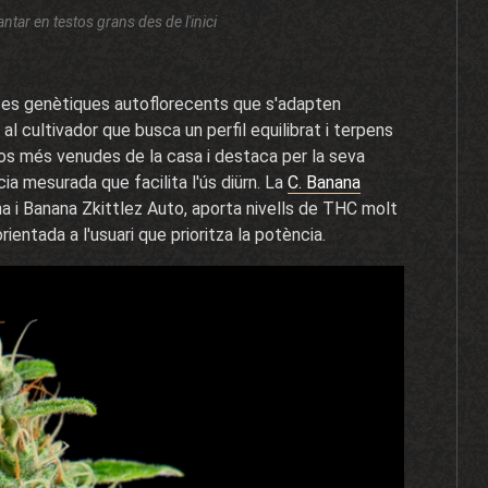
antar en testos grans des de l'inici
rses genètiques autoflorecents que s'adapten
l cultivador que busca un perfil equilibrat i terpens
os més venudes de la casa i destaca per la seva
ia mesurada que facilita l'ús diürn. La
C. Banana
a i Banana Zkittlez Auto, aporta nivells de THC molt
rientada a l'usuari que prioritza la potència.