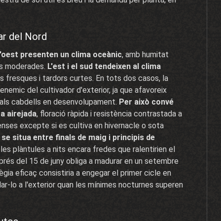
ar del Nord
 l'oest presenten un clima oceànic
, amb humitat
res moderades.
L'est i el sud tendeixen al clima
s fresques i tardors curtes. En tots dos casos, la
 enemic del cultivador d'exterior, ja que afavoreix
di als cabdells en desenvolupament.
Per això convé
a airejada
, floració ràpida i resistència contrastada a
enses excepte si es cultiva en hivernacle o sota
 se situa entre finals de maig i principis de
s plàntules a nits encara fredes que ralentirien el
prés del 15 de juny obliga a madurar en un setembre
ègia eficaç consistiria a engegar el primer cicle en
ladar-lo a l'exterior quan les mínimes nocturnes superen