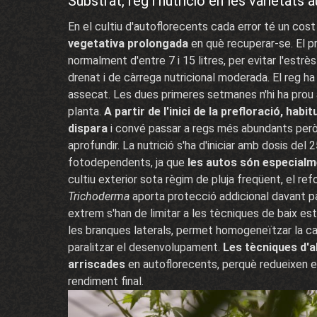
Substrat, reg i nutrició en les varietats 
En el cultiu d'autoflorecents cada error té un cost
vegetativa prolongada
en què recuperar-se. El p
normalment d'entre 7 i 15 litres, per evitar l'estrè
drenat i de càrrega nutricional moderada. El reg ha 
assecat. Les dues primeres setmanes n'hi ha prou 
planta.
A partir de l'inici de la prefloració, habi
dispara
i convé passar a regs més abundants però 
aprofundir. La nutrició s'ha d'iniciar amb dosis de
fotodependents, ja que
les autos són especialme
cultiu exterior sota règim de pluja freqüent, el re
Trichoderma
aporta protecció addicional davant pat
extrem s'han de limitar a les tècniques de baix est
les branques laterals, permet homogeneïtzar la can
paralitzar el desenvolupament.
Les tècniques d'a
arriscades
en autoflorecents, perquè redueixen e
rendiment final.