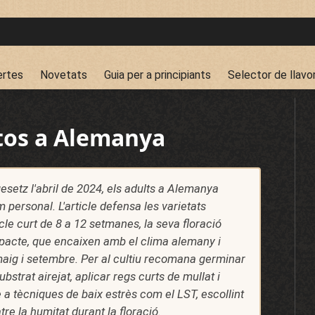
ertes
Novetats
Guia per a principiants
Selector de llavo
utos a Alemanya
esetz l'abril de 2024, els adults a Alemanya
 personal. L'article defensa les varietats
cle curt de 8 a 12 setmanes, la seva floració
mpacte, que encaixen amb el clima alemany i
 maig i setembre. Per al cultiu recomana germinar
ubstrat airejat, aplicar regs curts de mullat i
se a tècniques de baix estrès com el LST, escollint
re la humitat durant la floració.