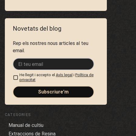
Novetats del blog
Rep els nostres nous articles al teu
email.
He llegit i accepto el
Avís legal
i
Política de
privacitat
Subscriure'm
CATEGORIES
Manual de cultiu
Extraccions de Resina