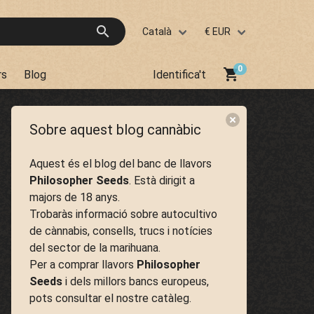
search
Català
€ EUR
shopping_cart
rs
Blog
Identifica't
Sobre aquest blog cannàbic
Aquest és el blog del banc de llavors
Philosopher Seeds
. Està dirigit a
majors de 18 anys.
Trobaràs informació sobre autocultivo
de cànnabis, consells, trucs i notícies
del sector de la marihuana.
Per a comprar llavors
Philosopher
Seeds
i dels millors bancs europeus,
pots consultar el nostre catàleg.