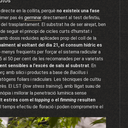
autos
 directe en la collita, perquè
no existeix una fase
rimer pas és
germinar
directament al test definitiu,
s del trasplantament. El substrat ha de ser airejat, ben
de seguir el principi de cicles curts d'humitat i
amb dosis reduïdes aplicades prop del coll de la
tualment al voltant del dia 21, el consum hídric es
menys freqüents per forçar el sistema radicular a
l 25 al 50 per cent de les recomanades per a varietats
nt sensibles a l'excés de sals al substrat
. En
forç amb silici i productes a base de
Bacillus
i
ògens foliars i radiculars. Les tècniques de cultiu
rès. El LST (
low stress training
), amb lligat suau de
òpia i millorar la penetració lumínica sense
lt estrès com el
topping
o el
fimming
resulten
l temps efectiu de floració i poden comprometre el