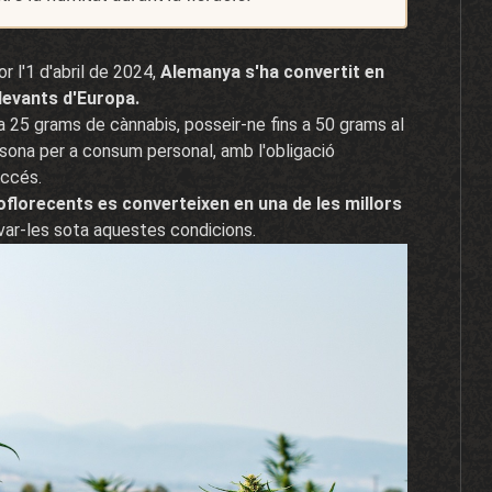
r l'1 d'abril de 2024,
Alemanya s'ha convertit en
levants d'Europa.
 a 25 grams de cànnabis, posseir-ne fins a 50 grams al
ersona per a consum personal, amb l'obligació
accés.
oflorecents es converteixen en una de les millors
var-les sota aquestes condicions.