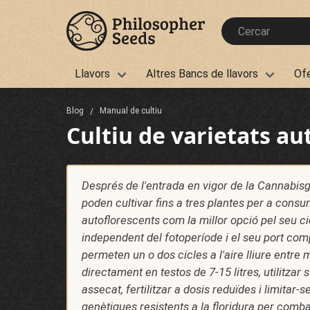
Llavors
Altres Bancs de llavors
Of
Blog
Manual de cultiu
Cultiu de varietats a
Després de l'entrada en vigor de la Cannabisg
poden cultivar fins a tres plantes per a consum
autoflorescents com la millor opció pel seu ci
independent del fotoperíode i el seu port co
permeten un o dos cicles a l'aire lliure entre
directament en testos de 7-15 litres, utilitzar s
assecat, fertilitzar a dosis reduïdes i limitar-
genètiques resistents a la floridura per combat