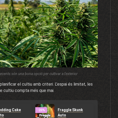
recents són una bona opció per cultivar a l'exterior
nificar el cultiu amb criteri. L'espai és limitat, les
 de cultiu compta més que mai.
dding Cake
Fraggle Skunk
-20%
to
Auto