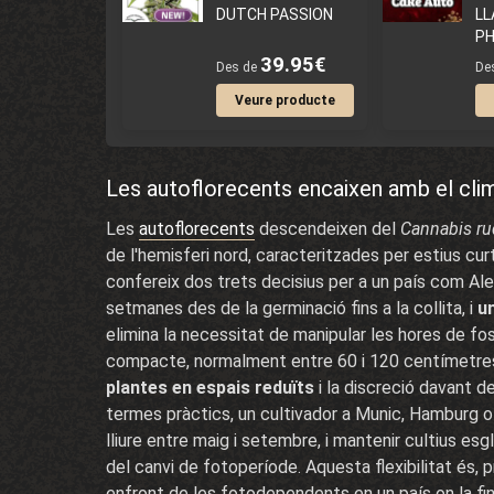
DUTCH PASSION
L
PH
39.95€
Des de
De
Veure producte
Les autoflorecents encaixen amb el cli
Les
autoflorecents
descendeixen del
Cannabis ru
de l'hemisferi nord, caracteritzades per estius cur
confereix dos trets decisius per a un país com Alem
setmanes des de la germinació fins a la collita, i
u
elimina la necessitat de manipular les hores de fosc
compacte, normalment entre 60 i 120 centímetre
plantes en espais reduïts
i la discreció davant 
termes pràctics, un cultivador a Munic, Hamburg o B
lliure entre maig i setembre, i mantenir cultius es
del canvi de fotoperíode. Aquesta flexibilitat és,
enfront de les fotodependents en un país on la fine