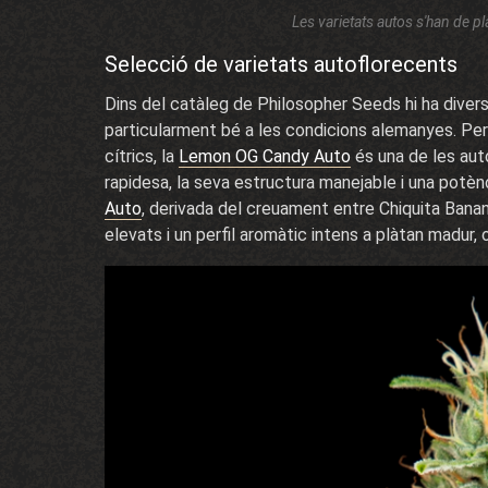
Les varietats autos s'han de pl
Selecció de varietats autoflorecents
Dins del catàleg de Philosopher Seeds hi ha dive
particularment bé a les condicions alemanyes. Per a
cítrics, la
Lemon OG Candy Auto
és una de les aut
rapidesa, la seva estructura manejable i una potènc
Auto
, derivada del creuament entre Chiquita Banan
elevats i un perfil aromàtic intens a plàtan madur, o