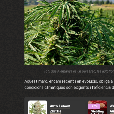
Tot i que Alemanya és un país fred, les autoflo
Aquest marc, encara recent i en evolució, obliga a pla
condicions climàtiques són exigents i l'eficiència
Auto Lemon
We
-20%
Zkittle
Au