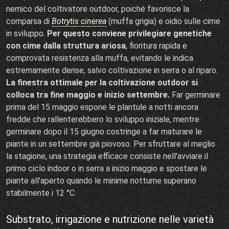
nemico del coltivatore outdoor, poiché favorisce la
comparsa di
Botrytis cinerea
(muffa grigia) e oidio sulle cime
in sviluppo.
Per questo conviene privilegiare genetiche
con cime dalla struttura ariosa
, fioritura rapida e
comprovata resistenza alla muffa, evitando le indica
estremamente dense, salvo coltivazione in serra o al riparo.
La finestra ottimale per la coltivazione outdoor si
colloca tra fine maggio e inizio settembre.
Far germinare
prima del 15 maggio espone le plantule a notti ancora
fredde che rallenterebbero lo sviluppo iniziale, mentre
germinare dopo il 15 giugno costringe a far maturare le
piante in un settembre già piovoso. Per sfruttare al meglio
la stagione, una strategia efficace consiste nell'avviare il
primo ciclo indoor o in serra a inizio maggio e spostare le
piante all'aperto quando le minime notturne superano
stabilmente i 12 °C.
Substrato, irrigazione e nutrizione nelle varietà