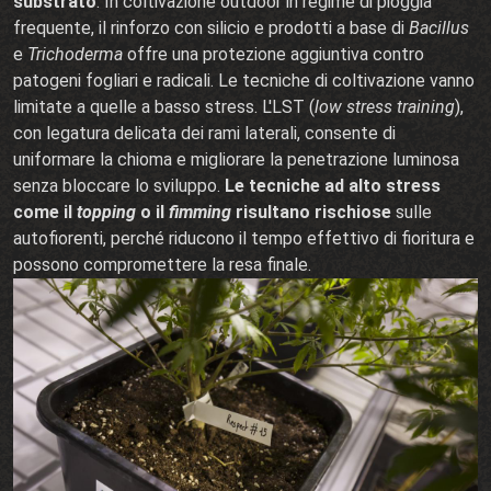
substrato
. In coltivazione outdoor in regime di pioggia
frequente, il rinforzo con silicio e prodotti a base di
Bacillus
e
Trichoderma
offre una protezione aggiuntiva contro
patogeni fogliari e radicali. Le tecniche di coltivazione vanno
limitate a quelle a basso stress. L'LST (
low stress training
),
con legatura delicata dei rami laterali, consente di
uniformare la chioma e migliorare la penetrazione luminosa
senza bloccare lo sviluppo.
Le tecniche ad alto stress
come il
topping
o il
fimming
risultano rischiose
sulle
autofiorenti, perché riducono il tempo effettivo di fioritura e
possono compromettere la resa finale.