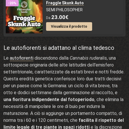
Fraggle Skunk Auto
-20%
SEMI PHILOSOPHER
23.00€
Da
Visualizza il prodotto
Le autofiorenti si adattano al clima tedesco
Le
autofiorenti
discendono dalla
Cannabis ruderalis
, una
sottospecie originaria delle alte latitudini dell'emisfero
settentrionale, caratterizzate da estati brevi e notti fredde.
Questa eredità genetica conferisce loro due tratti decisivi
per un paese come la Germania: un ciclo di vita breve, tra
otto e dodici settimane dalla germinazione al raccolto, e
una fioritura indipendente dal fotoperiodo
, che elimina la
necessità di manipolare le ore di buio per indurre la
maturazione. A ciò si aggiunge un portamento compatto, di
norma tra i 60 e i 120 centimetri, che
facilita il rispetto del
limite legale di tre piante in spazi ridotti
e la discrezione