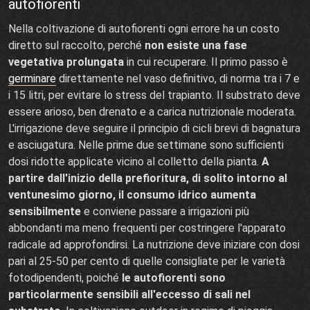
autofiorenti
Nella coltivazione di autofiorenti ogni errore ha un costo
diretto sul raccolto, perché
non esiste una fase
vegetativa prolungata
in cui recuperare. Il primo passo è
germinare
direttamente nel vaso definitivo, di norma tra i 7 e
i 15 litri, per evitare lo stress del trapianto. Il substrato deve
essere arioso, ben drenato e a carica nutrizionale moderata.
L'irrigazione deve seguire il principio di cicli brevi di bagnatura
e asciugatura. Nelle prime due settimane sono sufficienti
dosi ridotte applicate vicino al colletto della pianta.
A
partire dall'inizio della prefioritura, di solito intorno al
ventunesimo giorno, il consumo idrico aumenta
sensibilmente
e conviene passare a irrigazioni più
abbondanti ma meno frequenti per costringere l'apparato
radicale ad approfondirsi. La nutrizione deve iniziare con dosi
pari al 25-50 per cento di quelle consigliate per le varietà
fotodipendenti, poiché
le autofiorenti sono
particolarmente sensibili all'eccesso di sali nel