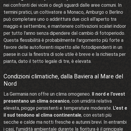
nei confronti dei vicini o degli sguardi dalle aree comuni. In
termini pratici, un coltivatore a Monaco, Amburgo o Berlino
può completare uno o addirittura due cicli all'aperto tra
maggio e settembre, e mantenere coltivazioni scalari indoor
per tutto l'anno senza dipendere dal cambio di fotoperiodo.
Questa flessibilità è probabilmente l'argomento più forte a
favore delle autofiorenti rispetto alle fotodipendenti in un
paese in cui la finestra di sole utile è breve e la richiesta per
pianta, dato il tetto legale di tre, è elevata.
Condizioni climatiche, dalla Baviera al Mare del
Nord
La Germania non offre un clima omogeneo.
Il nord e l'ovest
presentano un clima oceanico
, con umidità relativa
elevata, piogge persistenti e temperature moderate.
L'est e
il sud tendono al clima continentale
, con estati più
secche e calde ma notti fresche e autunni brevi. In entrambi
i casi, l'umidità ambientale durante la fioritura è il principale