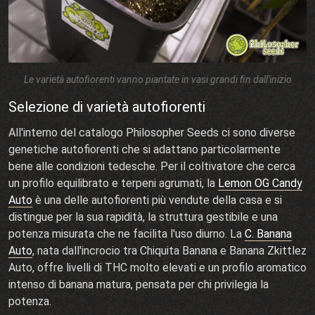
Le varietà autofiorenti vanno piantate in vasi grandi fin dall'inizio
Selezione di varietà autofiorenti
All'interno del catalogo Philosopher Seeds ci sono diverse
genetiche autofiorenti che si adattano particolarmente
bene alle condizioni tedesche. Per il coltivatore che cerca
un profilo equilibrato e terpeni agrumati, la
Lemon OG Candy
Auto
è una delle autofiorenti più vendute della casa e si
distingue per la sua rapidità, la struttura gestibile e una
potenza misurata che ne facilita l'uso diurno. La
C. Banana
Auto
, nata dall'incrocio tra Chiquita Banana e Banana Zkittlez
Auto, offre livelli di THC molto elevati e un profilo aromatico
intenso di banana matura, pensata per chi privilegia la
potenza.