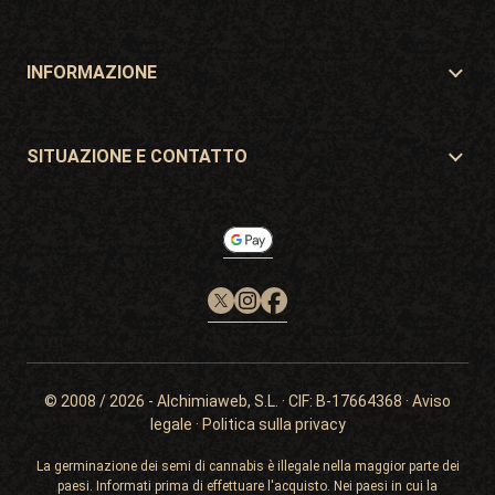
Distributori e negozi
Dove comprare?
Offerte
INFORMAZIONE
Guida per principianti
Spese di spedizione
Regali
Garanzie e resi
SITUAZIONE E CONTATTO
Modalità di pagamento
Philosopher Seeds
Politica di ritorno
c/ Llevant, 32
Politica sui cookie
Pol. Industrial Pont del Príncep
17469 - Vilamalla (Girona, Spain)
Email: info@philosopherseeds.com
Tel.: +34 972 099 409
Orari di contatto: 9:00-14:00
© 2008 / 2026 -
Alchimiaweb, S.L.
· CIF: B-17664368 ·
Aviso
legale
·
Politica sulla privacy
La germinazione dei semi di cannabis è illegale nella maggior parte dei
paesi. Informati prima di effettuare l'acquisto. Nei paesi in cui la