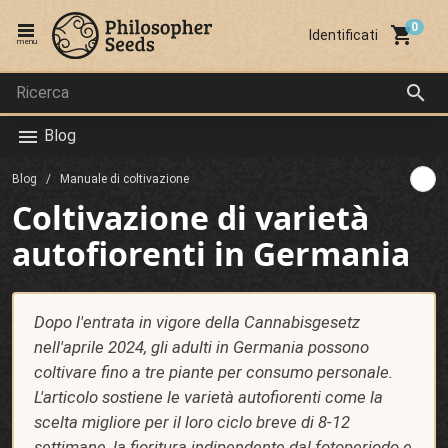
local_grocery_store
Identificati
menu
search
Blog
menu
Blog
Manuale di coltivazione
Coltivazione di varietà
autofiorenti in Germania
Dopo l'entrata in vigore della Cannabisgesetz
nell'aprile 2024, gli adulti in Germania possono
coltivare fino a tre piante per consumo personale.
L'articolo sostiene le varietà autofiorenti come la
scelta migliore per il loro ciclo breve di 8-12
settimane, la fioritura indipendente dal fotoperiodo e