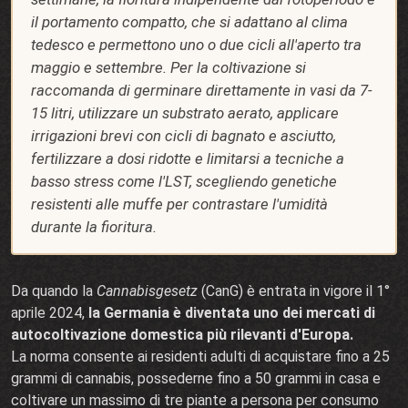
il portamento compatto, che si adattano al clima
tedesco e permettono uno o due cicli all'aperto tra
maggio e settembre. Per la coltivazione si
raccomanda di germinare direttamente in vasi da 7-
15 litri, utilizzare un substrato aerato, applicare
irrigazioni brevi con cicli di bagnato e asciutto,
fertilizzare a dosi ridotte e limitarsi a tecniche a
basso stress come l'LST, scegliendo genetiche
resistenti alle muffe per contrastare l'umidità
durante la fioritura.
Da quando la
Cannabisgesetz
(CanG) è entrata in vigore il 1°
aprile 2024,
la Germania è diventata uno dei mercati di
autocoltivazione domestica più rilevanti d'Europa.
La norma consente ai residenti adulti di acquistare fino a 25
grammi di cannabis, possederne fino a 50 grammi in casa e
coltivare un massimo di tre piante a persona per consumo