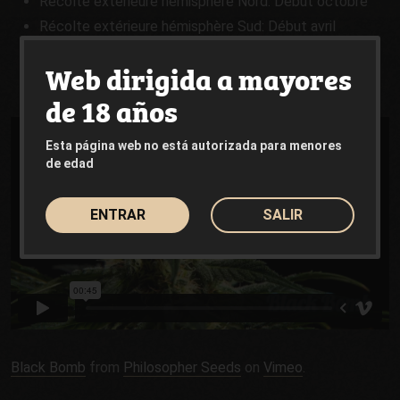
Récolte extérieure hémisphère Nord: Début octobre
Récolte extérieure hémisphère Sud: Début avril
Production intérieure : 400-500 gr/m²
Web dirigida a mayores
Production extérieure : 400-600 gr par plante
de 18 años
Esta página web no está autorizada para menores
de edad
ENTRAR
SALIR
Black Bomb
from
Philosopher Seeds
on
Vimeo
.