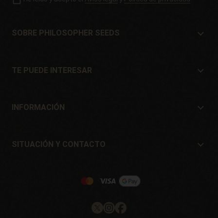
SOBRE PHILOSOPHER SEEDS
Sobre Philosopher Seeds
Situación y Contacto
TE PUEDE INTERESAR
Distribuidores y tiendas
¿Dónde comprar?
Ofertas
INFORMACIÓN
Guía para principiantes
Gastos de envío
Regalos
Garantías y devoluciones
SITUACIÓN Y CONTACTO
Sistemas de pago
Philosopher Seeds
Política de devoluciones
c/ Llevant, 32
Política de cookies
Pol. Industrial Pont del Príncep
17469 - Vilamalla (Girona, Spain)
Email: info@philosopherseeds.com