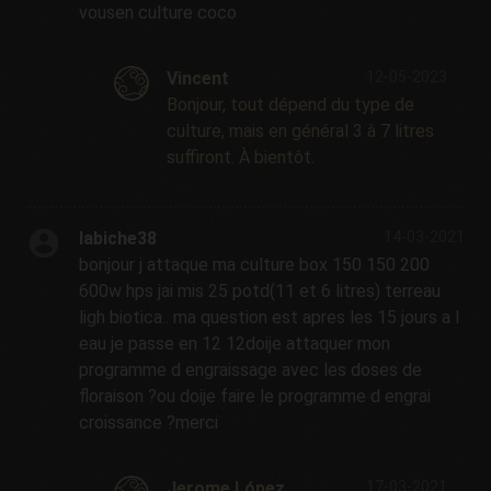
vousen culture coco
Vincent
12-05-2023
Bonjour, tout dépend du type de
culture, mais en général 3 à 7 litres
suffiront. À bientôt.
labiche38
14-03-2021
bonjour j attaque ma culture box 150 150 200
600w hps jai mis 25 potd(11 et 6 litres) terreau
ligh biotica.. ma question est apres les 15 jours a l
eau je passe en 12 12doije attaquer mon
programme d engraissage avec les doses de
floraison ?ou doije faire le programme d engrai
croissance ?merci
Jerome López
17-03-2021