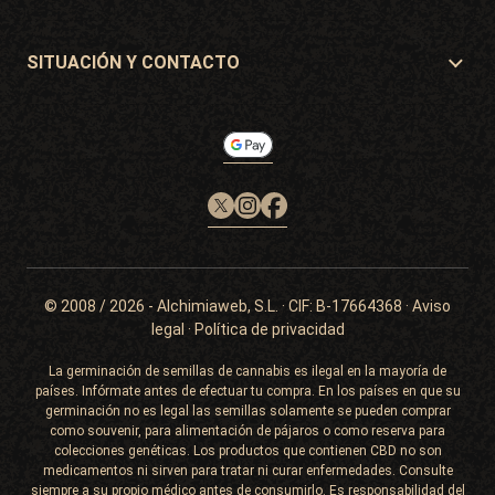
Gastos de envío
Regalos
Garantías y devoluciones
SITUACIÓN Y CONTACTO
Sistemas de pago
Philosopher Seeds
Política de devoluciones
c/ Llevant, 32
Política de cookies
Pol. Industrial Pont del Príncep
17469 - Vilamalla (Girona, Spain)
Email: info@philosopherseeds.com
Tel.: +34 972 099 409
Horario de contacto: 9h-14h
© 2008 / 2026 -
Alchimiaweb, S.L.
· CIF: B-17664368 ·
Aviso
legal
·
Política de privacidad
La germinación de semillas de cannabis es ilegal en la mayoría de
países. Infórmate antes de efectuar tu compra. En los países en que su
germinación no es legal las semillas solamente se pueden comprar
como souvenir, para alimentación de pájaros o como reserva para
colecciones genéticas. Los productos que contienen CBD no son
medicamentos ni sirven para tratar ni curar enfermedades. Consulte
siempre a su propio médico antes de consumirlo. Es responsabilidad del