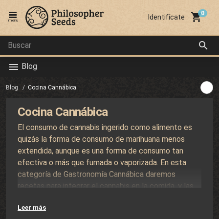
local_grocery_store
Identifícate
menu
search
Blog
menu
Blog
Cocina Cannábica
Cocina Cannábica
El consumo de cannabis ingerido como alimento es
quizás la forma de consumo de marihuana menos
extendida, aunque es una forma de consumo tan
efectiva o más que fumada o vaporizada. En esta
categoría de Gastronomía Cannábica daremos
recetas para integrar el cannabis en la comida, y las
pautas para extraer correctamente los
Leer más
fitocannabinoides de la marihuana a través de grasas