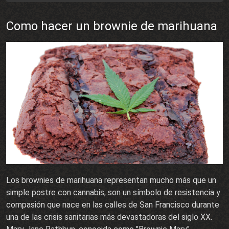
vegetales como el aceite de oliva, o grasas animales
como la mantequilla. La unión de cocina y cannabis
Como hacer un brownie de marihuana
dan la oportunidad de fusionar creativamente la
psicoactividad de la marihuana con el placer del
paladar. ¿Te apetece poner las manos en la masa?
Los brownies de marihuana representan mucho más que un
simple postre con cannabis, son un símbolo de resistencia y
compasión que nace en las calles de San Francisco durante
una de las crisis sanitarias más devastadoras del siglo XX.