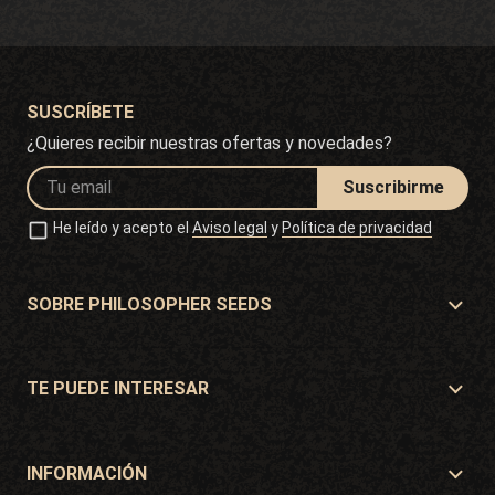
SUSCRÍBETE
¿Quieres recibir nuestras ofertas y novedades?
Suscribirme
He leído y acepto el
Aviso legal
y
Política de privacidad
SOBRE PHILOSOPHER SEEDS
Sobre Philosopher Seeds
Situación y Contacto
TE PUEDE INTERESAR
Distribuidores y tiendas
¿Dónde comprar?
Ofertas
INFORMACIÓN
Guía para principiantes