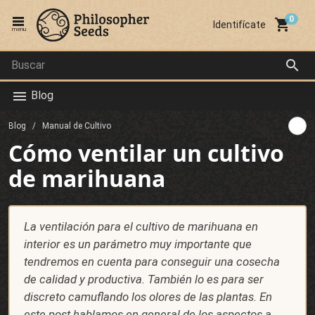
local_grocery_store
Identifícate
menu
search
Blog
menu
Blog
Manual de Cultivo
Cómo ventilar un cultivo
de marihuana
La ventilación para el cultivo de marihuana en
interior es un parámetro muy importante que
tendremos en cuenta para conseguir una cosecha
de calidad y productiva. También lo es para ser
discreto camuflando los olores de las plantas. En
este post hablamos en general de los aspectos a