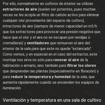
Por ello, normalmente en cultivos de interior se utilizan
extractores de aire
(suelen ser potentes, pues muchas
veces se les acopla un filtro de carbón activo para eliminar
cualquier olor proveniente del espacio de cultivo),
intractores de aire (siempre de menor capacidad en m3/h
que los extractores para provocar una presión negativa que
hace que el olor y el aire no se escapen por rendijas o
cremalleras) y
ventiladores
que remueven el aire del
interior de la sala para que este no quede "estancado".
Como vemos, y en especial en el caso del extractor, este
montaje nos sirve no sólo para
renovar el aire
de la
habitación o armario, sino también para
filtrar los olores
que desprenden las plantas (especialmente en floración) y
para
reducir la temperatura y humedad
de la sala, que
aumenta rápidamente cuando se encienden los equipos de
iluminación.
Ventilación y temperatura en una sala de cultivo