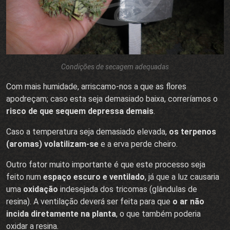
Condições de secagem adequadas
Com mais humidade, arriscamo-nos a que as flores
apodreçam; caso esta seja demasiado baixa, correríamos o
risco de que sequem depressa demais
.
Caso a temperatura seja demasiado elevada,
os terpenos
(aromas) volatilizam-se
e a erva perde cheiro.
Outro fator muito importante é que este processo seja
feito num
espaço escuro e ventilado
, já que a luz causaria
uma
oxidação
indesejada dos tricomas (glândulas de
resina). A ventilação deverá ser feita para que
o ar não
incida diretamente na planta
, o que também poderia
oxidar a resina.