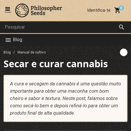
local_grocery_store
Identifica-te
menu
search
Blog
menu
Blog
Manual de cultivo
Secar e curar cannabis
A cura e secagem da cannabis é uma questão muito
importante para obter uma maconha com bom
cheiro e sabor e textura. Neste post, falamos sobre
como secá-lo bem e depois refiná-lo para obter um
produto final de alta qualidade.