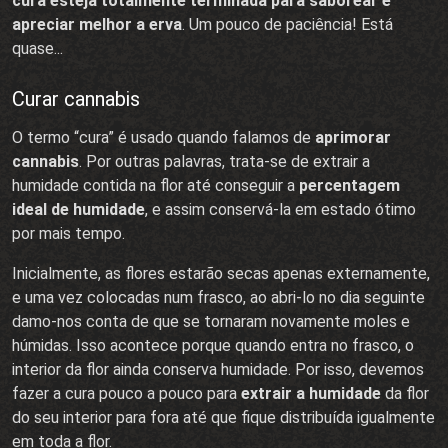
cura esteja totalmente terminada para saborear e
apreciar melhor a erva
. Um pouco de paciência! Está
quase...
Curar cannabis
O termo “cura” é usado quando falamos de
aprimorar
cannabis
. Por outras palavras, trata-se de extrair a
humidade contida na flor até conseguir a
percentagem
ideal de humidade
, e assim conservá-la em estado ótimo
por mais tempo.
Inicialmente, as flores estarão secas apenas externamente,
e uma vez colocadas num frasco, ao abri-lo no dia seguinte
damo-nos conta de que se tornaram novamente moles e
húmidas. Isso acontece porque quando entra no frasco, o
interior da flor ainda conserva humidade. Por isso, devemos
fazer a cura pouco a pouco para
extrair a humidade
da flor
do seu interior para fora até que fique distribuída igualmente
em toda a flor.