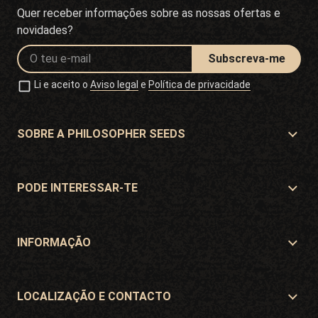
Quer receber informações sobre as nossas ofertas e
novidades?
Subscreva-me
Li e aceito o
Aviso legal
e
Política de privacidade
SOBRE A PHILOSOPHER SEEDS
Sobre a Philosopher Seeds
Localização e Contacto
PODE INTERESSAR-TE
Distribuidores e lojas
Onde comprar?
Ofertas
INFORMAÇÃO
Guia para iniciantes
Portes de envío
Presentes
Garantia e devoluções
LOCALIZAÇÃO E CONTACTO
Formas de pagamento