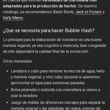
en cuenta que existen
variedades de marihuana más
adaptadas para la producción de hachís
. De nuestro
catálogo, os recomendamos Black Bomb,
Jack el Frutero
y
Early Maroc
.
¿Que se necesita para hacer Bubble Hash?
Lo principal para la elaboración de Iceolator es una buena
materia vegetal, ya sea cogollos o manicura, bien congelada:
de ello dependerá la calidad final de la extracción.
Otros materiales:
Lavadora o cubo para remover la mezcla de agua, hielo
y materia vegetal, y otro cubo opcional si queremos
aprovechar el agua para sucesivas pasadas.
Bolsa piramidal o redonda con cremallera si vamos a
usar la lavadora.
Juego de mallas de diferentes micrajes para separar la
materia vegetal y las glándulas de resina, existen de