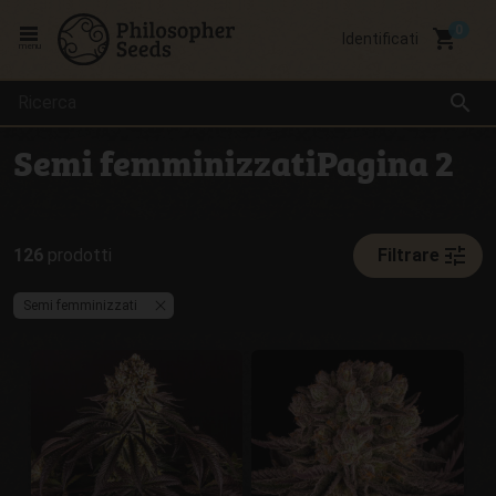
local_grocery_store
Identificati
menu
search
Semi femminizzatiPagina 2
tune
126
prodotti
Filtrare
Semi femminizzati