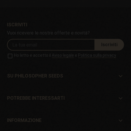
ISCRIVITI
Vuoi ricevere le nostre offerte e novità?
Iscriviti
Ho letto e accetto il
Aviso legale
e
Politica sulla privacy
SU PHILOSOPHER SEEDS
Su Philosopher Seeds
Situazione e contatto
POTREBBE INTERESSARTI
Distributori e negozi
Dove comprare?
Offerte
INFORMAZIONE
Guida per principianti