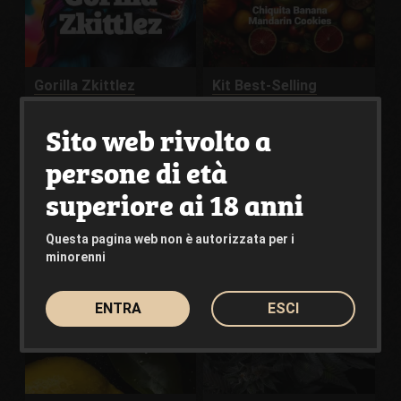
Gorilla Zkittlez
Kit Best-Selling
Strains
SEMI PHILOSOPHER
Sito web rivolto a
SEMI PHILOSOPHER
23.00€
59.00€
Da
Da
persone di età
superiore ai 18 anni
Visualizza il prodotto
Visualizza il prodotto
Questa pagina web non è autorizzata per i
minorenni
ENTRA
ESCI