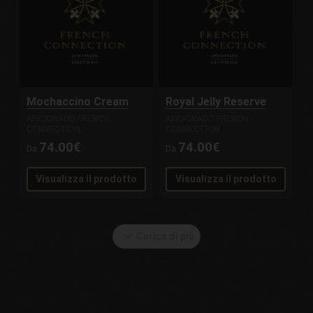
Mochaccino Cream
Royal Jelly Reserve
AFICIONADO FRENCH
AFICIONADO FRENCH
CONNECTION
CONNECTION
74.00€
74.00€
Da
Da
Visualizza il prodotto
Visualizza il prodotto
expand_more
Carica di più