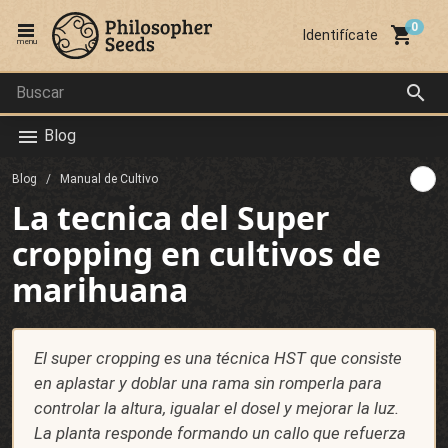
local_grocery_store
Identifícate
menu
search
Blog
menu
Blog
Manual de Cultivo
La tecnica del Super
cropping en cultivos de
marihuana
El super cropping es una técnica HST que consiste
en aplastar y doblar una rama sin romperla para
controlar la altura, igualar el dosel y mejorar la luz.
La planta responde formando un callo que refuerza