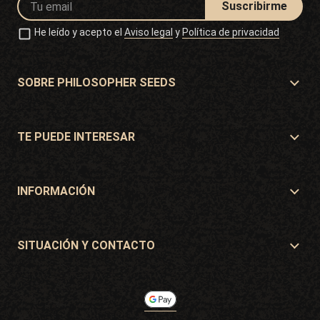
Suscribirme
He leído y acepto el
Aviso legal
y
Política de privacidad
SOBRE PHILOSOPHER SEEDS
Sobre Philosopher Seeds
Situación y Contacto
TE PUEDE INTERESAR
Distribuidores y tiendas
¿Dónde comprar?
Ofertas
INFORMACIÓN
Guía para principiantes
Gastos de envío
Regalos
Garantías y devoluciones
SITUACIÓN Y CONTACTO
Sistemas de pago
Philosopher Seeds
Política de devoluciones
c/ Llevant, 32
Política de cookies
Pol. Industrial Pont del Príncep