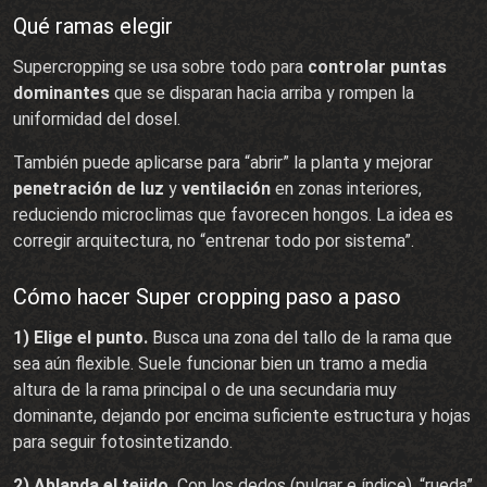
Qué ramas elegir
Supercropping se usa sobre todo para
controlar puntas
dominantes
que se disparan hacia arriba y rompen la
uniformidad del dosel.
También puede aplicarse para “abrir” la planta y mejorar
penetración de luz
y
ventilación
en zonas interiores,
reduciendo microclimas que favorecen hongos. La idea es
corregir arquitectura, no “entrenar todo por sistema”.
Cómo hacer Super cropping paso a paso
1) Elige el punto.
Busca una zona del tallo de la rama que
sea aún flexible. Suele funcionar bien un tramo a media
altura de la rama principal o de una secundaria muy
dominante, dejando por encima suficiente estructura y hojas
para seguir fotosintetizando.
2) Ablanda el tejido.
Con los dedos (pulgar e índice), “rueda”