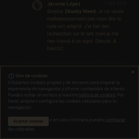
Jerome López
17-05-2019
Bonjour
Skunky Weed
, Je ne serais
malheureusement pas vous dire si
cela est adapté. J'ai fait des
recherches sur le net, mais je n'ai
rien trouvé à ce sujet. Désolé. A
bientôt
michel
13-02-2018
error_outline
Uso de cookies
combien de temps faut il ,pour les faires sécher
Utilizamos cookies propias y de terceros para mejorar la
et dans quelle poition.
experiencia de navegación y ofrecer contenidos de interés.
Puedes echar un vistazo a nuestra
política de cookies
. Por
favor, acepta o configura las cookies utilizadas para tu
Jerome López
16-02-2018
navegación:
Bonjour
Michel
, Cela dépend de
l'hygrométrie et des températures
o en caso contrario puedes
configurar
Aceptar cookies
dans l'espace de séchage. On place
las utilizadas.
les plantes en général tête en bas