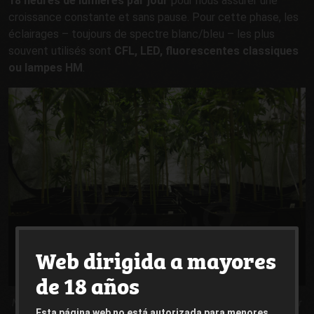
18 heures de lumières par jour
pour nous assurer une
croissance constante et sans pause. Pour cette phase, les
éclairages – toujours de spectre blanc/bleu – les plus
souvent utilisés sont
CFL, LED, fluorescentes classiques
ou lampes HM
.
Web dirigida a mayores
de 18 años
Nous taillons les branches inferieures des plantes pour mieux profiter
Esta página web no está autorizada para menores