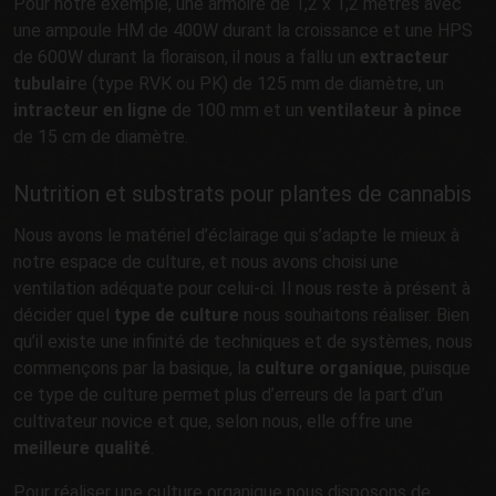
Pour notre exemple, une armoire de 1,2 x 1,2 mètres avec
une ampoule HM de 400W durant la croissance et une HPS
de 600W durant la floraison, il nous a fallu un
extracteur
tubulair
e (type RVK ou PK) de 125 mm de diamètre, un
intracteur en ligne
de 100 mm et un
ventilateur à pince
de 15 cm de diamètre.
Nutrition et substrats pour plantes de cannabis
Nous avons le matériel d’éclairage qui s’adapte le mieux à
notre espace de culture, et nous avons choisi une
ventilation adéquate pour celui-ci. Il nous reste à présent à
décider quel
type de culture
nous souhaitons réaliser. Bien
qu’il existe une infinité de techniques et de systèmes, nous
commençons par la basique, la
culture organique
, puisque
ce type de culture permet plus d’erreurs de la part d’un
cultivateur novice et que, selon nous, elle offre une
meilleure qualité
.
Pour réaliser une culture organique nous disposons de